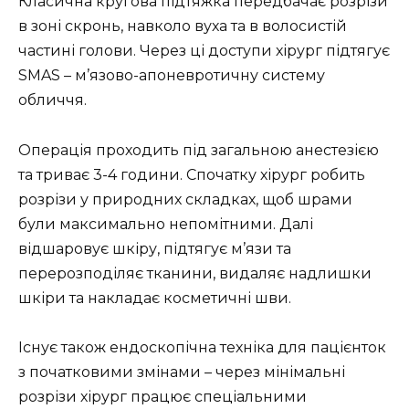
Класична кругова підтяжка передбачає розрізи
в зоні скронь, навколо вуха та в волосистій
частині голови. Через ці доступи хірург підтягує
SMAS – м’язово-апоневротичну систему
обличчя.
Операція проходить під загальною анестезією
та триває 3-4 години. Спочатку хірург робить
розрізи у природних складках, щоб шрами
були максимально непомітними. Далі
відшаровує шкіру, підтягує м’язи та
перерозподіляє тканини, видаляє надлишки
шкіри та накладає косметичні шви.
Існує також ендоскопічна техніка для пацієнток
з початковими змінами – через мінімальні
розрізи хірург працює спеціальними