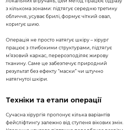
локальних втручань, цей метод працює одразу
з кількома зонами: підтягує середню третину
обличчя, усуває брилі, формує чіткий овал,
коригує шию.
Операція не просто натягує шкіру – хірург
працює з глибокими структурами, підтягує
м’язовий каркас, перерозподіляє жирову
тканину. Саме це забезпечує природний
результат без ефекту “маски” чи штучно
натягнутої шкіри.
Техніки та етапи операції
Сучасна хірургія пропонує кілька варіантів
фейсліфтингу залежно від ступеня вікових змін.