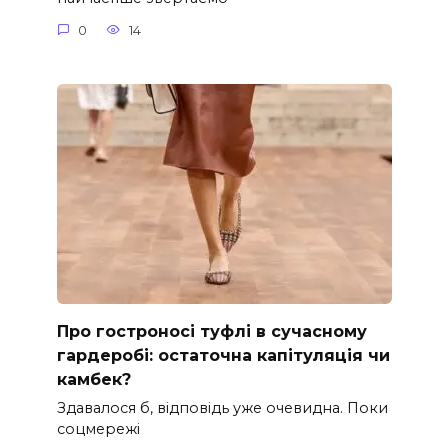
0
14
Про гостроносі туфлі в сучасному
гардеробі: остаточна капітуляція чи
камбек?
Здавалося б, відповідь уже очевидна. Поки
соцмережі