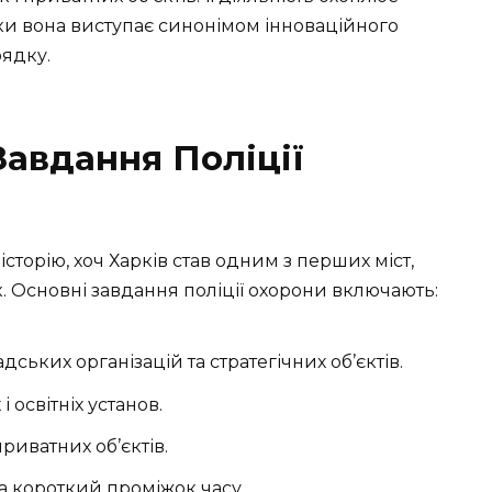
оки вона виступає синонімом інноваційного
ядку.
 Завдання Поліції
історію, хоч Харків став одним з перших міст,
. Основні завдання поліції охорони включають:
ських організацій та стратегічних об’єктів.
 освітніх установ.
риватних об’єктів.
а короткий проміжок часу.