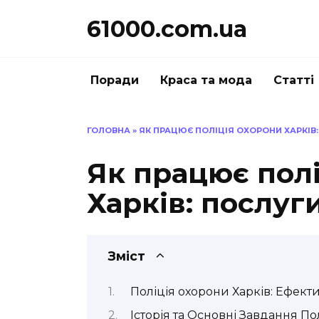
Перейти
61000.com.ua
до
вмісту
Поради
Краса та мода
Статті
ГОЛОВНА
»
ЯК ПРАЦЮЄ ПОЛІЦІЯ ОХОРОНИ ХАРКІВ
Як працює полі
Харків: послуг
Зміст
Поліція охорони Харків: Ефектив
Історія та Основні Завдання По