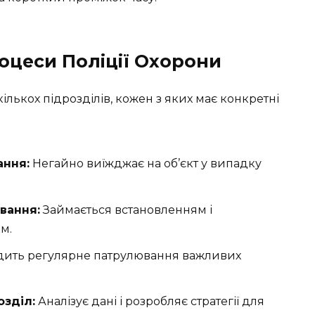
роцеси Поліції Охорони
кількох підрозділів, кожен з яких має конкретні
ання:
Негайно виїжджає на об’єкт у випадку
вання:
Займається встановленням і
м.
ить регулярне патрулювання важливих
озділ:
Аналізує дані і розробляє стратегії для