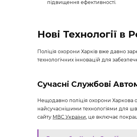
підвищення ефективності.
Нові Технології в 
Поліція охорони Харків вже давно за
технологічних інновацій для забезпеч
Сучасні Службові Авто
Нещодавно поліція охорони Харкова от
найсучаснішими технологіями для шви
сайту
МВС України
, це включає покращ