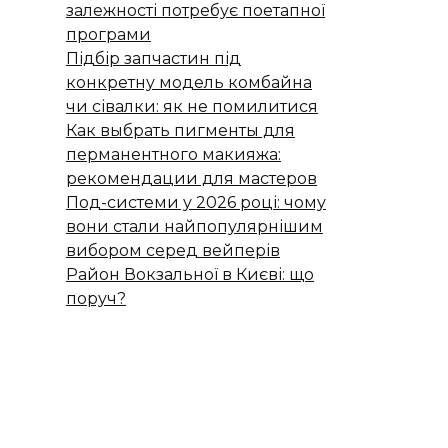
залежності потребує поетапної
програми
Підбір запчастин під
конкретну модель комбайна
чи сівалки: як не помилитися
Как выбрать пигменты для
перманентного макияжа:
рекомендации для мастеров
Под-системи у 2026 році: чому
вони стали найпопулярнішим
вибором серед вейперів
Район Вокзальної в Києві: що
поруч?