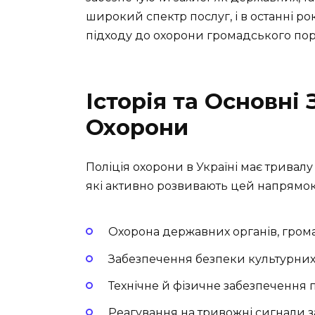
широкий спектр послуг, і в останні р
підходу до охорони громадського пор
Історія та Основні
Охорони
Поліція охорони в Україні має тривалу 
які активно розвивають цей напрямок
Охорона державних органів, громад
Забезпечення безпеки культурних і
Технічне й фізичне забезпечення п
Реагування на тривожні сигнали з