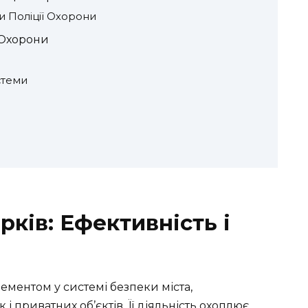
и Поліції Охорони
ї Охорони
стеми
рків: Ефективність і
ементом у системі безпеки міста,
і приватних об’єктів. Її діяльність охоплює