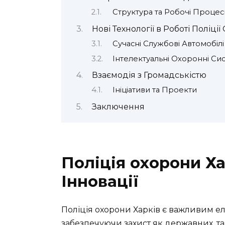
Структура та Робочі Процес
Нові Технології в Роботі Поліці
Сучасні Службові Автомобілі
Інтелектуальні Охоронні Си
Взаємодія з Громадськістю
Ініціативи та Проекти
Заключення
Поліція охорони Ха
Інновації
Поліція охорони Харків є важливим ел
забезпечуючи захист як державних, так 