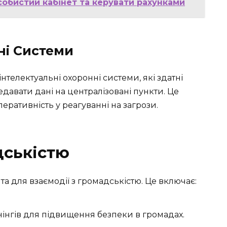
особистий кабінет та керувати рахунками
ні Системи
інтелектуальні охоронні системи, які здатні
редавати дані на централізовані пункти. Це
еративність у реагуванні на загрози.
дськістю
та для взаємодії з громадськістю. Це включає:
енінгів для підвищення безпеки в громадах.