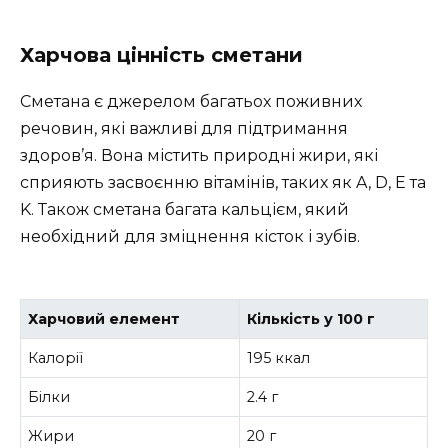
Харчова цінність сметани
Сметана є джерелом багатьох поживних
речовин, які важливі для підтримання
здоров’я. Вона містить природні жири, які
сприяють засвоєнню вітамінів, таких як A, D, E та
K. Також сметана багата кальцієм, який
необхідний для зміцнення кісток і зубів.
Харчовий елемент
Кількість у 100 г
Калорії
195 ккал
Білки
2.4 г
Жири
20 г