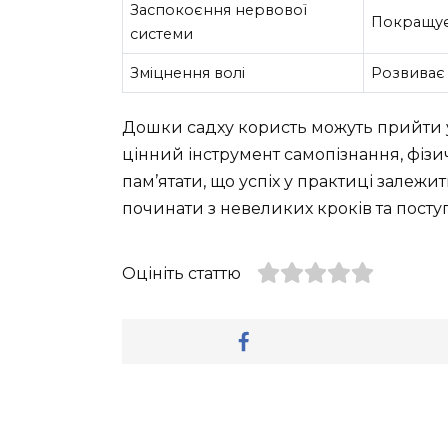
Заспокоєння нервової
Покращує
системи
Зміцнення волі
Розвиває 
Дошки садху користь можуть прийти у
цінний інструмент самопізнання, фіз
пам’ятати, що успіх у практиці залежи
починати з невеликих кроків та посту
Оцініть статтю