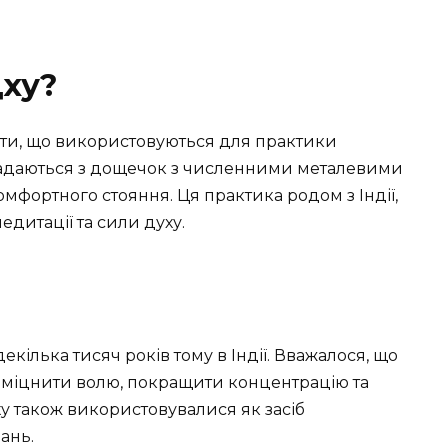
дху?
нти, що використовуються для практики
кладаються з дощечок з численними металевими
мфортного стояння. Ця практика родом з Індії,
дитації та сили духу.
кілька тисяч років тому в Індії. Вважалося, що
 зміцнити волю, покращити концентрацію та
у також використовувалися як засіб
ань.