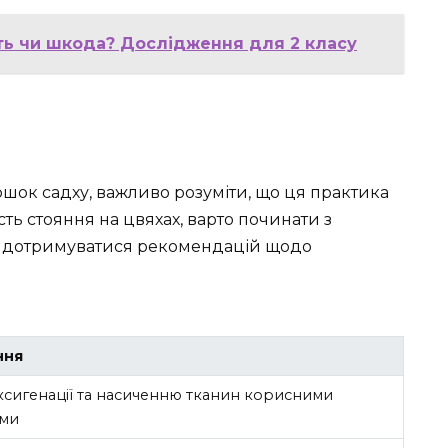
сть чи шкода? Дослідження для 2 класу
ок садху, важливо розуміти, що ця практика
сть стояння на цвяхах, варто починати з
ово дотримуватися рекомендацій щодо
ння
ксигенації та насиченню тканин корисними
ми