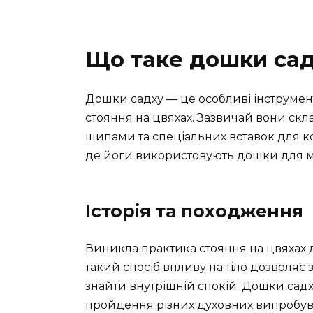
Що таке дошки са
Дошки садху — це особливі інструме
стояння на цвяхах. Зазвичай вони с
шипами та спеціальних вставок для ко
де йоги використовують дошки для ме
Історія та походження
Виникла практика стояння на цвяхах де
такий спосіб впливу на тіло дозволяє
знайти внутрішній спокій. Дошки садх
пройдення різних духовних випробув