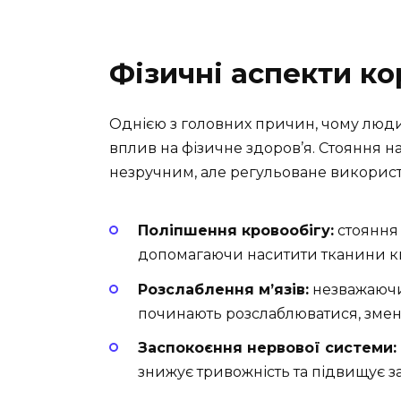
Фізичні аспекти ко
Однією з головних причин, чому люди
вплив на фізичне здоров’я. Стояння н
незручним, але регульоване використ
Поліпшення кровообігу:
стояння 
допомагаючи наситити тканини к
Розслаблення м’язів:
незважаючи 
починають розслаблюватися, змен
Заспокоєння нервової системи:
знижує тривожність та підвищує з