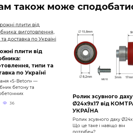
ам також може сподобати
ожні плити від
обника:
отовлення, типи та
тавка по Україні
анія «S-Beton» —
бник бетону та
зобетонних
Ролик зсувного даху
Ø24x9x17 від КОМТ
36
УКРАЇНА
Ролик зсувного даху Ø24x
Що це таке і навіщо він
потрібен?