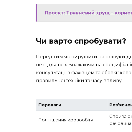
Проєкт: Травневий хрущ - кори
Чи варто спробувати?
Перед тим як вирушити на пошуки дош
не є для всіх. Зважаючи на специфічні
консультації з фахівцем та обов’язк
правильної техніки та часу впливу.
Переваги
Роз’ясне
Сприяє о
Поліпшення кровообігу
речовина