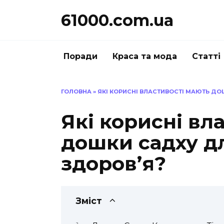
Перейти
61000.com.ua
до
вмісту
Поради
Краса та мода
Статті
ГОЛОВНА
»
ЯКІ КОРИСНІ ВЛАСТИВОСТІ МАЮТЬ Д
Які корисні вл
дошки садху д
здоров’я?
Зміст