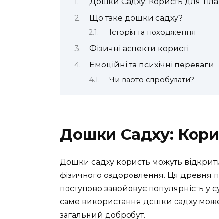
Дошки Садху: Користь для Тіла
Що таке дошки садху?
Історія та походження
Фізичні аспекти користі
Емоційні та психічні переваги
Чи варто спробувати?
Дошки Садху: Корис
Дошки садху користь можуть відкрити
фізичного оздоровлення. Ця древня пра
поступово завойовує популярність у суч
саме використання дошки садху може 
загальний добробут.