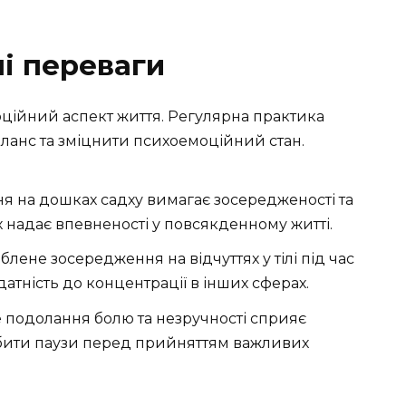
ні переваги
ційний аспект життя. Регулярна практика
ланс та зміцнити психоемоційний стан.
я на дошках садху вимагає зосередженості та
х надає впевненості у повсякденному житті.
лене зосередження на відчуттях у тілі під час
тність до концентрації в інших сферах.
 подолання болю та незручності сприяє
робити паузи перед прийняттям важливих