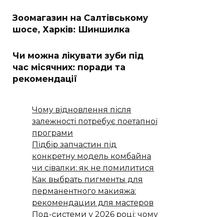
Зоомагазин на Салтівському
шосе, Харків: Шиншилка
Чи можна лікувати зуби під
час місячних: поради та
рекомендації
Чому відновлення після
залежності потребує поетапної
програми
Підбір запчастин під
конкретну модель комбайна
чи сівалки: як не помилитися
Как выбрать пигменты для
перманентного макияжа:
рекомендации для мастеров
Под-системи у 2026 році: чому