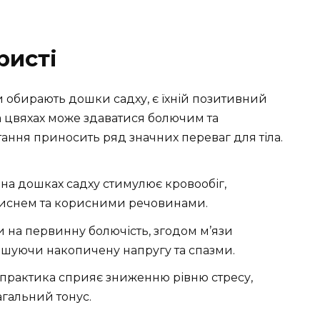
ристі
 обирають дошки садху, є їхній позитивний
а цвяхах може здаватися болючим та
ання приносить ряд значних переваг для тіла.
на дошках садху стимулює кровообіг,
иснем та корисними речовинами.
на первинну болючість, згодом м’язи
шуючи накопичену напругу та спазми.
практика сприяє зниженню рівню стресу,
агальний тонус.