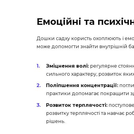
Емоційні та психіч
Дошки садху користь охоплюють і емо
може допомогти знайти внутрішній ба
Зміцнення волі:
регулярне стоянн
сильного характеру, розвиток яки
Поліпшення концентрації:
поглиб
практики допомагає покращити зда
Розвиток терплячості:
поступове
розвитку терплячості та навчає 
рішень.