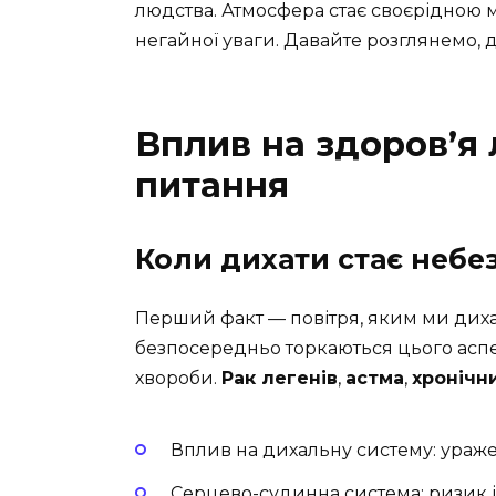
людства. Атмосфера стає своєрідною 
негайної уваги. Давайте розглянемо, 
Вплив на здоров’я
питання
Коли дихати стає небе
Перший факт — повітря, яким ми дих
безпосередньо торкаються цього аспе
хвороби.
Рак легенів
,
астма
,
хронічн
Вплив на дихальну систему: ураже
Серцево-судинна система: ризик ін