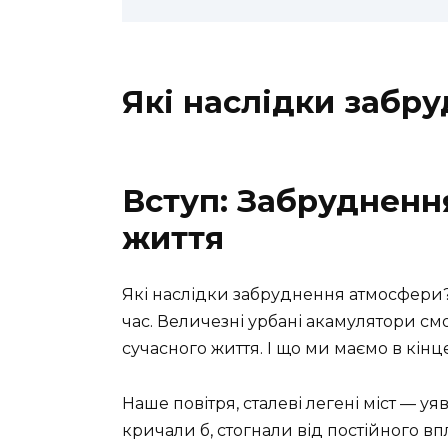
Які наслідки забр
Вступ: Забрудненн
життя
Які наслідки забруднення атмосфери?
час. Величезні урбaні акамулятори см
сучасного життя. І що ми маємо в кін
Наше повітря, сталеві легені міст — уя
кричали б, стогнали від постійного вп