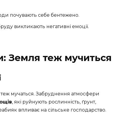
юди почувають себе бентежено.
бруду викликають негативні емоції.
и: Земля теж мучиться
і
 теж мучаться. Забруднення атмосфери
ощів
, які руйнують рослинність, ґрунт,
неабияк впливає на сільське господарство.