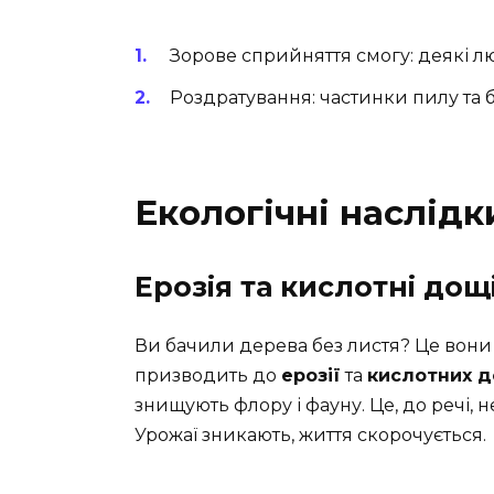
Зорове сприйняття смогу: деякі л
Роздратування: частинки пилу та 
Екологічні наслідк
Ерозія та кислотні дощ
Ви бачили дерева без листя? Це вони
призводить до
ерозії
та
кислотних д
знищують флору і фауну. Це, до речі, 
Урожаї зникають, життя скорочується.