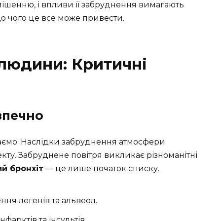
мішенню, і впливи її забруднення вимагають
до чого це все може привести.
 людини: Критичні
зпечно
аємо. Наслідки забруднення атмосфери
кту. Забруднене повітря викликає різноманітні
ий бронхіт
— це лише початок списку.
ння легенів та альвеол.
фарктів та інсультів.