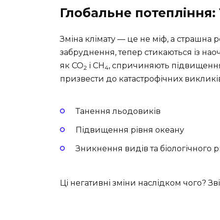
Глобальне потепління:
Зміна клімату — це не міф, а страшна р
забруднення, тепер стикаються із нао
як CO
і CH
, спричиняють підвищення
2
4
призвести до катастрофічних викликів
Танення льодовиків
Підвищення рівня океану
Зникнення видів та біологічного р
Ці негативні зміни наслідком чого? Зві