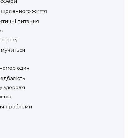
осфери
а щоденного життя
итичні питання
но
е стресу
ж мучиться
 номер один
недбалість
у здоров’я
рства
ння проблеми