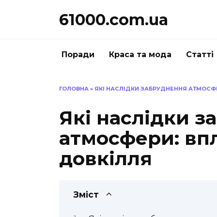
Перейти
61000.com.ua
до
вмісту
Поради
Краса та мода
Статті
ГОЛОВНА
»
ЯКІ НАСЛІДКИ ЗАБРУДНЕННЯ АТМОСФЕ
Які наслідки 
атмосфери: впл
довкілля
Зміст