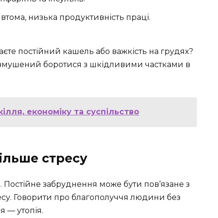
 втома, низька продуктивність праці.
аєте постійний кашель або важкість на грудях?
м змушений боротися з шкідливими частками в
ілля, економіку та суспільство
більше стресу
м. Постійне забруднення може бути пов’язане з
есу. Говорити про благополуччя людини без
 — утопія.