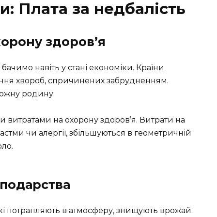
и: Плата за недбалість
хорону здоров’я
бачимо навіть у стані економіки. Країни
ання хвороб, спричинених забрудненням.
кожну родину.
 витратами на охорону здоров’я. Витрати на
астми чи алергії, збільшуються в геометричній
оло.
сподарства
які потрапляють в атмосферу, знищують врожай.