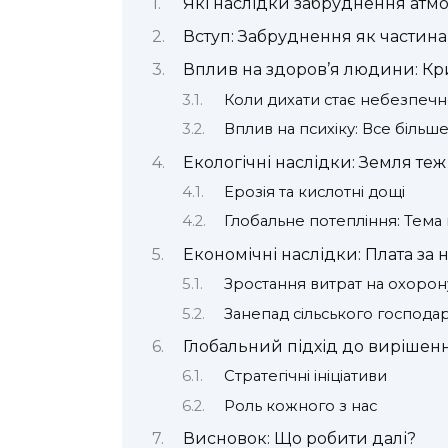
Які наслідки забруднення атм
Вступ: Забруднення як частин
Вплив на здоров’я людини: Кр
Коли дихати стає небезпеч
Вплив на психіку: Все більш
Екологічні наслідки: Земля те
Ерозія та кислотні дощі
Глобальне потепління: Тема
Економічні наслідки: Плата за 
Зростання витрат на охорон
Занепад сільського господа
Глобальний підхід до виріше
Стратегічні ініціативи
Роль кожного з нас
Висновок: Що робити далі?