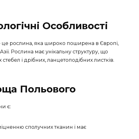
ологічні Особливості
 – це рослина, яка широко поширена в Європі,
Азії. Рослина має унікальну структуру, що
 стебел і дрібних, ланцетоподібних листків.
оща Польового
и є:
зміцненню сполучних тканин і має