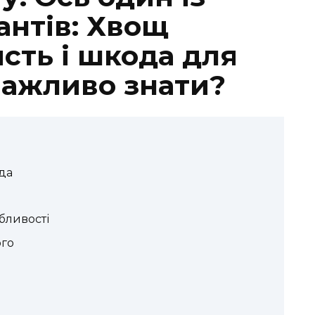
антів: Хвощ
сть і шкода для
важливо знати?
да
бливості
ого