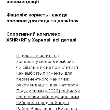
рекомендації
Фацелія: користь і шкода
рослини для саду та довкілля
Спортивний комплекс
X5HR+RF у Харкові: всі деталі
Підбір запчастин під
конкретну модель комбайна
чи сівалки: як не помилитися
Как выбрать пигменты для
перманентного макияжа:
рекомендации для мастеров
Под-системи у 2026 році: чому
вони стали найпопулярнішим
вибором серед вейперів
Район Вокзальної в Києві: що