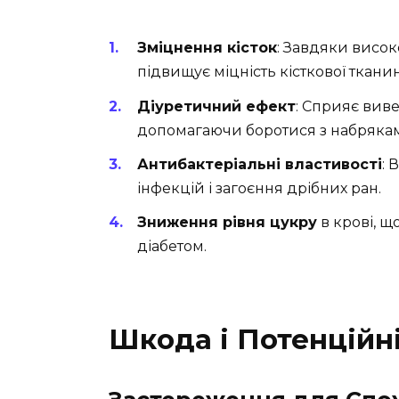
Зміцнення кісток
: Завдяки висок
підвищує міцність кісткової ткани
Діуретичний ефект
: Сприяє виве
допомагаючи боротися з набряка
Антибактеріальні властивості
: 
інфекцій і загоєння дрібних ран.
Зниження рівня цукру
в крові, 
діабетом.
Шкода і Потенційн