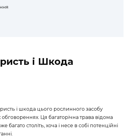
ння
ристь і Шкода
ристь і шкода цього рослинного засобу
 обговореннях. Ця багаторічна трава відома
багато століть, хоча і несе в собі потенційні
анні.