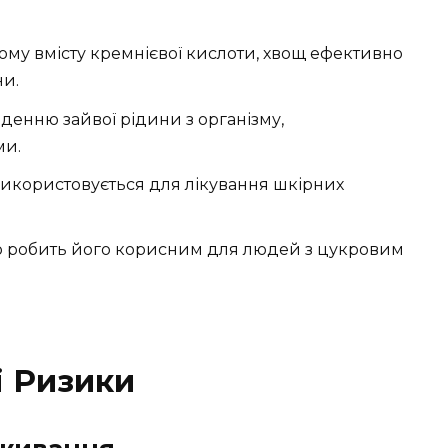
ому вмісту кремнієвої кислоти, хвощ ефективно
ни.
денню зайвої рідини з організму,
ми.
Використовується для лікування шкірних
що робить його корисним для людей з цукровим
і Ризики