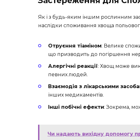
Застереження для Сп
Як і з будь-яким іншим рослинним зас
наслідки споживання хвоща польовог
Отруєння тіаміном
: Велике спож
що призводить до погіршення нер
Алергічні реакції
: Хвощ може вик
певних людей.
Взаємодія з лікарськими засоб
інших медикаментів.
Інші побічні ефекти
: Зокрема, м
Чи надають вихідну допомогу п