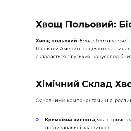
Хвощ Польовий: Бі
Хвощ польовий
(
Equisetum arvense
)
Північній Америці та деяких частинах 
складається з вузьких, конусоподібних
Хімічний Склад Хв
Основними компонентами цієї рослин
Кремнієва кислота
, яка сприяє 
протизапальні властивості.