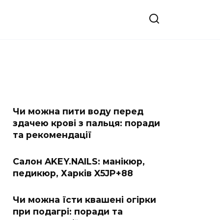
Чи можна пити воду перед
здачею крові з пальця: поради
та рекомендації
Салон AKEY.NAILS: манікюр,
педикюр, Харків X5JP+88
Чи можна їсти квашені огірки
при подагрі: поради та