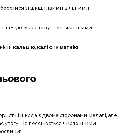
 боротися зі шкідливими вільними
абезпечують рослину різноманітними
кість
кальцію
,
калію
та
магнію
.
льового
ристь і шкода є двома сторонами медалі, але
є увагу. Це пояснюється численними
рослини: