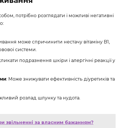
оживання
обом, потрібно розглядати і можливі негативні
о:
ивання може спричинити нестачу вітаміну B1,
вової системи.
ликати подразнення шкіри і алергічні реакції у
ами
: Може знижувати ефективність діуретиків та
ожливий розлад шлунку та нудота.
ри звільненні за власним бажанням?