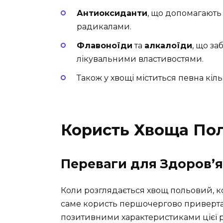
Антиоксиданти
, що допомагають
радикалами.
Флавоноїди
та
алкалоїди
, що з
лікувальними властивостями.
Також у хвощі міститься певна кіль
Користь Хвоща По
Переваги для Здоров’я
Коли розглядається хвощ польовий, ко
саме користь першочергово приверта
позитивними характеристиками цієї 