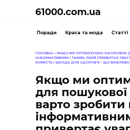
Перейти
61000.com.ua
до
вмісту
Поради
Краса та мода
Статті
ГОЛОВНА
»
ЯКЩО МИ ОПТИМІЗУЄМО ЗАГОЛОВОК Д
ІНФОРМАТИВНИМ І ТАКИМ, ЯКИЙ ПРИВЕРТАЄ УВАГ
КОРИСТЬ І ШКОДА ДЛЯ ЗДОРОВ’Я – ЩО ВАЖЛИВО
Якщо ми оптим
для пошукової 
варто зробити 
інформативним
привертає уваг