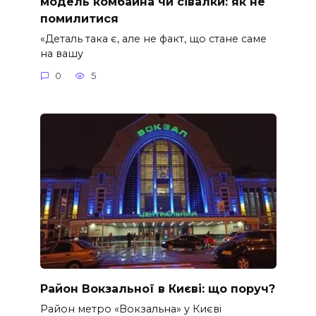
модель комбайна чи сівалки: як не
помилитися
«Деталь така є, але не факт, що стане саме
на вашу
0
5
Район Вокзальної в Києві: що поруч?
Район метро «Вокзальна» у Києві