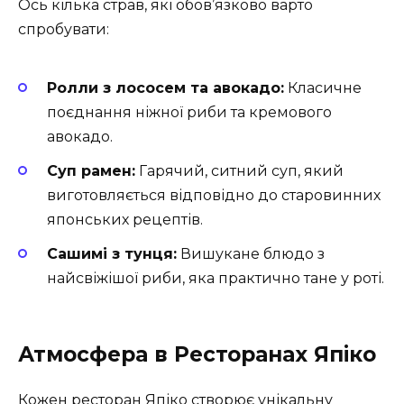
Ось кілька страв, які обов’язково варто
спробувати:
Ролли з лососем та авокадо:
Класичне
поєднання ніжної риби та кремового
авокадо.
Суп рамен:
Гарячий, ситний суп, який
виготовляється відповідно до старовинних
японських рецептів.
Сашимі з тунця:
Вишукане блюдо з
найсвіжішої риби, яка практично тане у роті.
Атмосфера в Ресторанах Япіко
Кожен ресторан Япіко створює унікальну