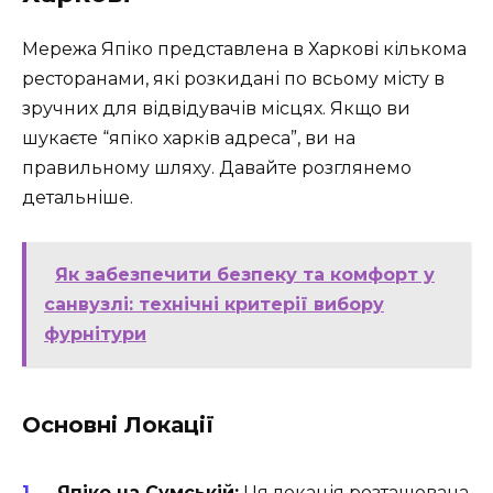
Мережа Япіко представлена в Харкові кількома
ресторанами, які розкидані по всьому місту в
зручних для відвідувачів місцях. Якщо ви
шукаєте “япіко харків адреса”, ви на
правильному шляху. Давайте розглянемо
детальніше.
Як забезпечити безпеку та комфорт у
санвузлі: технічні критерії вибору
фурнітури
Основні Локації
Япіко на Сумській:
Ця локація розташована