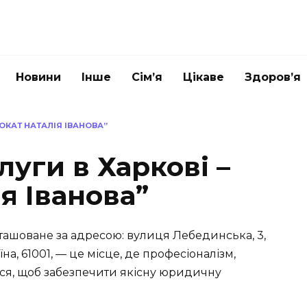
Новини
Інше
Сім’я
Цікаве
Здоров’я
ОКАТ НАТАЛІЯ ІВАНОВА”
уги в Харкові –
я Іванова”
зташоване за адресою: вулиця Лебединська, 3,
аїна, 61001, — це місце, де професіоналізм,
ься, щоб забезпечити якісну юридичну