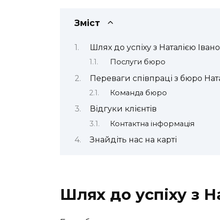
Зміст
Шлях до успіху з Наталією Іван
Послуги бюро
Переваги співпраці з бюро Ната
Команда бюро
Відгуки клієнтів
Контактна інформація
Знайдіть нас на карті
Шлях до успіху з 