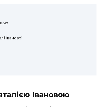
овою
лі Іванової
Наталією Івановою