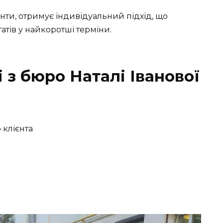
єнти, отримує індивідуальний підхід, що
тів у найкоротші терміни.
 з бюро Наталі Іванової
 клієнта