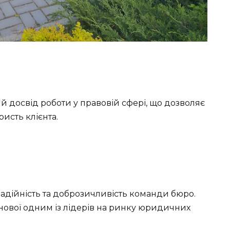
й досвід роботи у правовій сфері, що дозволяє
исть клієнта.
надійність та доброзичливість команди бюро.
ванової одним із лідерів на ринку юридичних