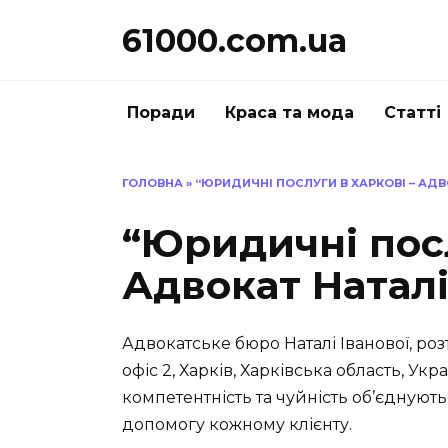
Перейти
61000.com.ua
до
вмісту
Поради
Краса та мода
Статті
ГОЛОВНА
»
“ЮРИДИЧНІ ПОСЛУГИ В ХАРКОВІ – АДВ
“Юридичні посл
Адвокат Наталі
Адвокатське бюро Наталі Іванової, ро
офіс 2, Харків, Харківська область, Укр
компетентність та чуйність об’єднуют
допомогу кожному клієнту.