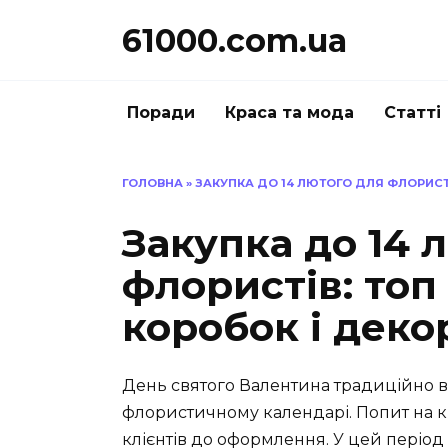
Перейти
61000.com.ua
до
вмісту
Поради
Краса та мода
Статті
ГОЛОВНА
»
ЗАКУПКА ДО 14 ЛЮТОГО ДЛЯ ФЛОРИСТ
Закупка до 14 
флористів: топ
коробок і деко
День святого Валентина традиційно в
флористичному календарі. Попит на кві
клієнтів до оформлення. У цей період 