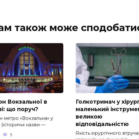
ам також може сподобати
он Вокзальної в
Голкотримач у хірург
і: що поруч?
маленький інструмен
великою
н метро «Вокзальна» у
відповідальністю
 (історичні назви —
Якість хірургічного втруч
5