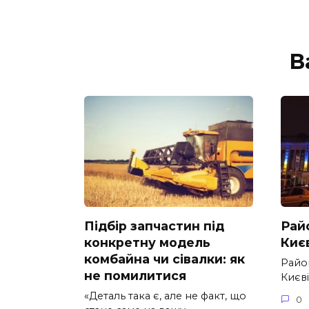
В
Підбір запчастин під
Рай
конкретну модель
Києв
комбайна чи сівалки: як
Райо
не помилитися
Києві
«Деталь така є, але не факт, що
0