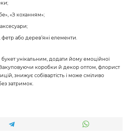
зки;
е», «З коханням»;
 аксесуари;
 фетр або дерев’яні елементи.
букет унікальним, додати йому емоційної
. Закуповуючи коробки й декор оптом, флорист
цій, знижує собівартість і може сміливо
без затримок.