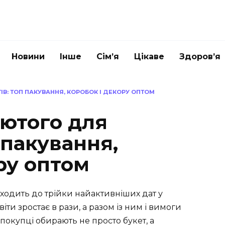
Новини
Інше
Сім’я
Цікаве
Здоров’я
ІВ: ТОП ПАКУВАННЯ, КОРОБОК І ДЕКОРУ ОПТОМ
лютого для
 пакування,
ру оптом
ходить до трійки найактивніших дат у
ти зростає в рази, а разом із ним і вимоги
покупці обирають не просто букет, а