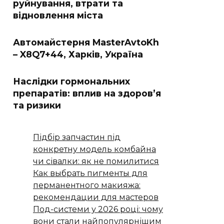
руйнування, втрати та
відновлення міста
Автомайстерня MasterAvtoKh
– X8Q7+44, Харків, Україна
Наслідки гормональних
препаратів: вплив на здоров’я
та ризики
Підбір запчастин під
конкретну модель комбайна
чи сівалки: як не помилитися
Как выбрать пигменты для
перманентного макияжа:
рекомендации для мастеров
Под-системи у 2026 році: чому
вони стали найпопулярнішим