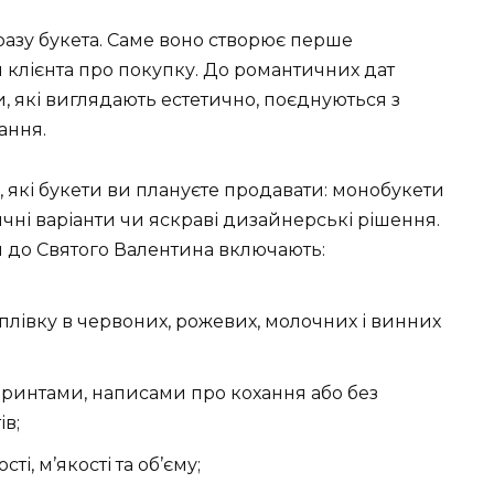
разу букета. Саме воно створює перше
 клієнта про покупку. До романтичних дат
, які виглядають естетично, поєднуються з
ання.
 які букети ви плануєте продавати: монобукети
тичні варіанти чи яскраві дизайнерські рішення.
 до Святого Валентина включають:
плівку в червоних, рожевих, молочних і винних
ринтами, написами про кохання або без
ів;
і, м’якості та об’єму;