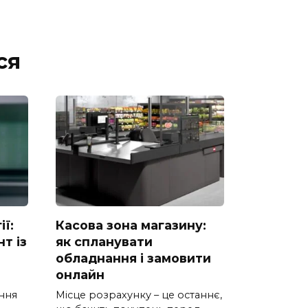
ся
ії:
Касова зона магазину:
т із
як спланувати
обладнання і замовити
онлайн
ання
Місце розрахунку – це останнє,