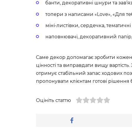
банти, декоративні шнури та зав’я
топери з написами «Love», «Для теб
міні-листівки, сердечка, тематичні
наповнювачі, декоративний папір,
Саме декор допомагає зробити кожен 
цінності та виправдати вищу вартість
отримує стабільний запас ходових пози
пропонувати клієнтам готові рішення 
Оцініть статтю