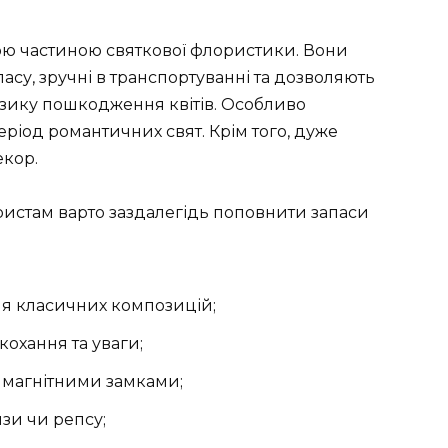
ною частиною святкової флористики. Вони
су, зручні в транспортуванні та дозволяють
изику пошкодження квітів. Особливо
ріод романтичних свят. Крім того, дуже
екор.
ристам варто заздалегідь поповнити запаси
для класичних композицій;
кохання та уваги;
 магнітними замками;
нзи чи репсу;