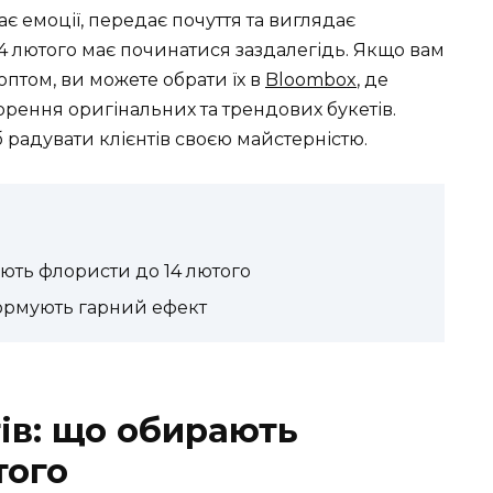
 емоції, передає почуття та виглядає
14 лютого має починатися заздалегідь. Якщо вам
оптом, ви можете обрати їх в
Bloombox
, де
орення оригінальних та трендових букетів.
б радувати клієнтів своєю майстерністю.
ають флористи до 14 лютого
 формують гарний ефект
ів: що обирають
того