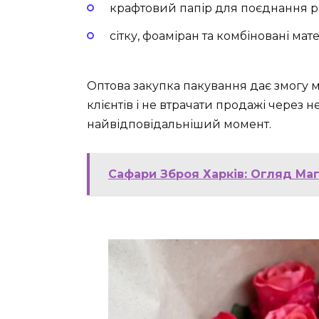
крафтовий папір для поєднання 
сітку, фоаміран та комбіновані ма
Оптова закупка пакування дає змогу м
клієнтів і не втрачати продажі через 
найвідповідальніший момент.
Сафари Зброя Харків: Огляд Маг