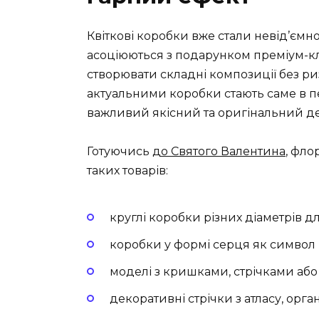
Квіткові коробки вже стали невід’єм
асоціюються з подарунком преміум-кла
створювати складні композиції без р
актуальними коробки стають саме в пе
важливий якісний та оригінальний д
Готуючись
до Святого Валентина
, фло
таких товарів:
круглі коробки різних діаметрів 
коробки у формі серця як символ 
моделі з кришками, стрічками або
декоративні стрічки з атласу, орга