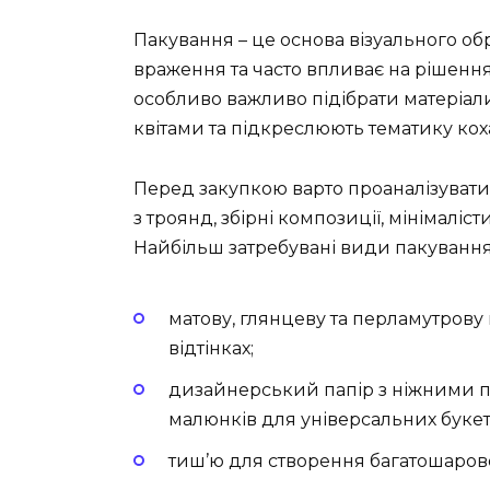
Пакування – це основа візуального об
враження та часто впливає на рішення
особливо важливо підібрати матеріали
квітами та підкреслюють тематику кох
Перед закупкою варто проаналізувати,
з троянд, збірні композиції, мінімаліс
Найбільш затребувані види пакування
матову, глянцеву та перламутрову 
відтінках;
дизайнерський папір з ніжними п
малюнків для універсальних букет
тиш’ю для створення багатошаровост