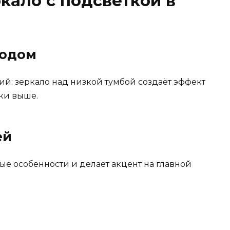
кало с подсветкой в
модом
й: зеркало над низкой тумбой создаёт эффект
лки выше.
ей
ые особенности и делает акцент на главной