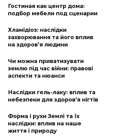
Гостиная как центр дома:
подбор мебели под сценарии
Хламідіоз: наслідки
захворювання та його вплив
на здоров’я людини
Чи можна приватизувати
землю під час війни: правові
аспекти та нюанси
Наслідки гель-лаку: вплив та
небезпеки для здоров’я нігтів
Форма і рухи Землі та їх
наслідки: вплив на наше
життя і природу