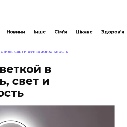
Новини
Інше
Сім’я
Цікаве
Здоров’я
 СТИЛЬ, СВЕТ И ФУНКЦИОНАЛЬНОСТЬ
веткой в
ь, свет и
ость