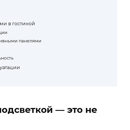
ми в гостиной
ции
тивными панелями
ность
луатации
подсветкой — это не