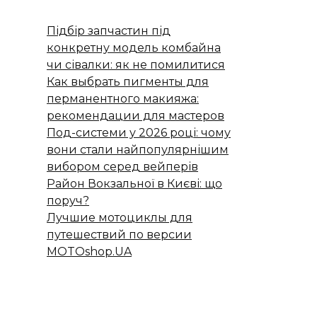
Підбір запчастин під
конкретну модель комбайна
чи сівалки: як не помилитися
Как выбрать пигменты для
перманентного макияжа:
рекомендации для мастеров
Под-системи у 2026 році: чому
вони стали найпопулярнішим
вибором серед вейперів
Район Вокзальної в Києві: що
поруч?
Лучшие мотоциклы для
путешествий по версии
MOTOshop.UA