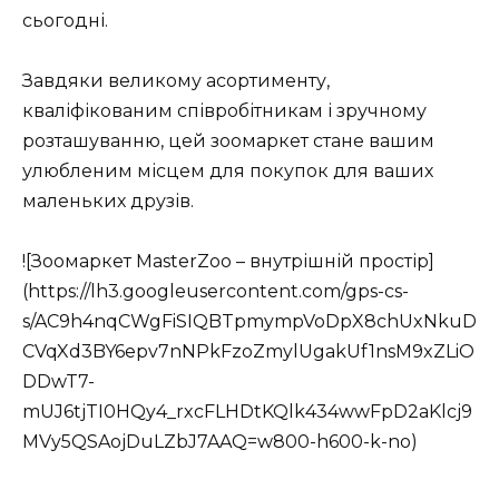
сьогодні.
Завдяки великому асортименту,
кваліфікованим співробітникам і зручному
розташуванню, цей зоомаркет стане вашим
улюбленим місцем для покупок для ваших
маленьких друзів.
![Зоомаркет MasterZoo – внутрішній простір]
(https://lh3.googleusercontent.com/gps-cs-
s/AC9h4nqCWgFiSIQBTpmympVoDpX8chUxNkuD
CVqXd3BY6epv7nNPkFzoZmylUgakUf1nsM9xZLiO
DDwT7-
mUJ6tjTI0HQy4_rxcFLHDtKQlk434wwFpD2aKlcj9
MVy5QSAojDuLZbJ7AAQ=w800-h600-k-no)