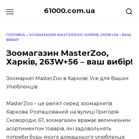
Перейти
61000.com.ua
до
вмісту
ГОЛОВНА
»
ЗООМАГАЗИН MASTERZOO, ХАРКІВ, 263W+56 – ВАШ
ВИБІР!
Зоомагазин MasterZoo,
Харків, 263W+56 – ваш вибір!
Зоомаркет MasterZoo в Харкові: Усе для Ваших
Улюбленців
MasterZoo – це релікт серед зоомаркетів
Харкова. Розташований на вулиці Григорія
Сковороди, 67, зоомагазин вражає величезним
асортиментом товарів, які задовольнять
потреби будь-якого домашнього улюбленця.