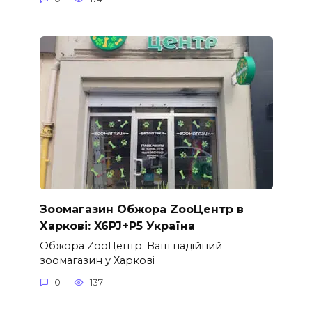
Зоомагазин Обжора ZooЦентр в
Харкові: X6PJ+P5 Україна
Обжора ZooЦентр: Ваш надійний
зоомагазин у Харкові
0
137