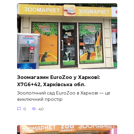
Зоомагазин EuroZoo у Харкові:
X7G6+42, Харківська обл.
Зоологічний сад EuroZoo в Харкові — це
виключний простір
0
40