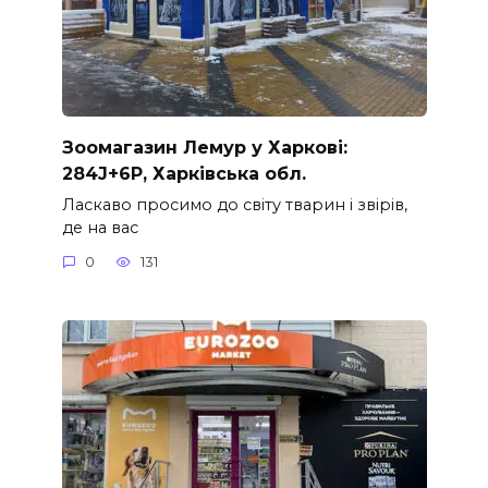
Зоомагазин Лемур у Харкові:
284J+6P, Харківська обл.
Ласкаво просимо до світу тварин і звірів,
де на вас
0
131