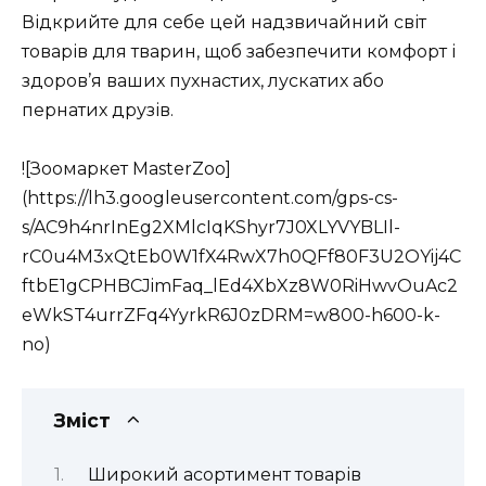
Відкрийте для себе цей надзвичайний світ
товарів для тварин, щоб забезпечити комфорт і
здоров’я ваших пухнастих, лускатих або
пернатих друзів.
![Зоомаркет MasterZoo]
(https://lh3.googleusercontent.com/gps-cs-
s/AC9h4nrInEg2XMlcIqKShyr7J0XLYVYBLIl-
rC0u4M3xQtEb0W1fX4RwX7h0QFf80F3U2OYij4C
ftbE1gCPHBCJimFaq_lEd4XbXz8W0RiHwvOuAc2
eWkST4urrZFq4YyrkR6J0zDRM=w800-h600-k-
no)
Зміст
Широкий асортимент товарів