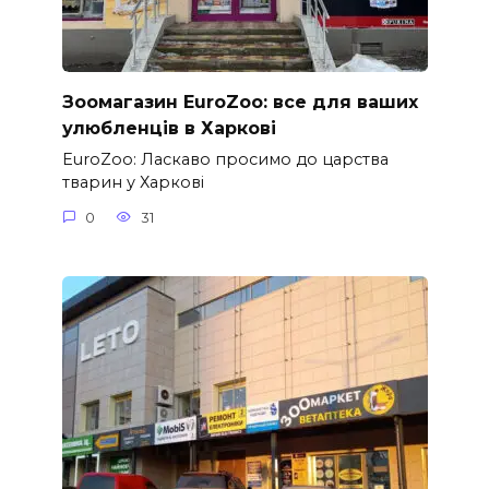
Зоомагазин EuroZoo: все для ваших
улюбленців в Харкові
EuroZoo: Ласкаво просимо до царства
тварин у Харкові
0
31