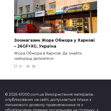
Зоомагазин Жора Обжора у Харкові
– 26GF+XG, Україна
Жора Обжора в Харкові: Де знайти
найкращі делікатеси
0
52
© 2026 61000.com.ua Використання матеріалів,
опублікованих на сайті, допускається тільки з
письмового дозволу правовласника та з
обов'язковим прямим посиланням на сторінку, з