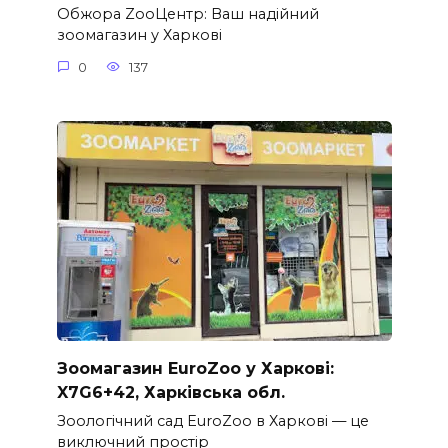
Обжора ZooЦентр: Ваш надійний
зоомагазин у Харкові
0
137
Зоомагазин EuroZoo у Харкові:
X7G6+42, Харківська обл.
Зоологічний сад EuroZoo в Харкові — це
виключний простір