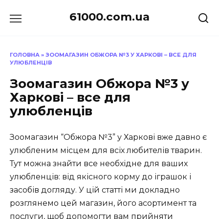
Перейти
61000.com.ua
до
вмісту
ГОЛОВНА
»
ЗООМАГАЗИН ОБЖОРА №3 У ХАРКОВІ – ВСЕ ДЛЯ
УЛЮБЛЕНЦІВ
Зоомагазин Обжора №3 у
Харкові – все для
улюбленців
Зоомагазин “Обжора №3” у Харкові вже давно є
улюбленим місцем для всіх любителів тварин.
Тут можна знайти все необхідне для ваших
улюбленців: від якісного корму до іграшок і
засобів догляду. У цій статті ми докладно
розглянемо цей магазин, його асортимент та
послуги, щоб допомогти вам прийняти