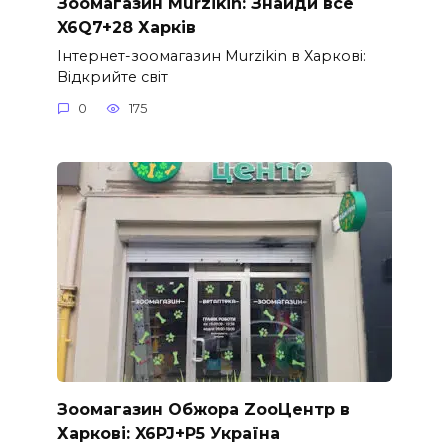
Зоомагазин Murzikin: Знайди все
X6Q7+28 Харків
Інтернет-зоомагазин Murzikin в Харкові:
Відкрийте світ
0
175
Зоомагазин Обжора ZooЦентр в
Харкові: X6PJ+P5 Україна