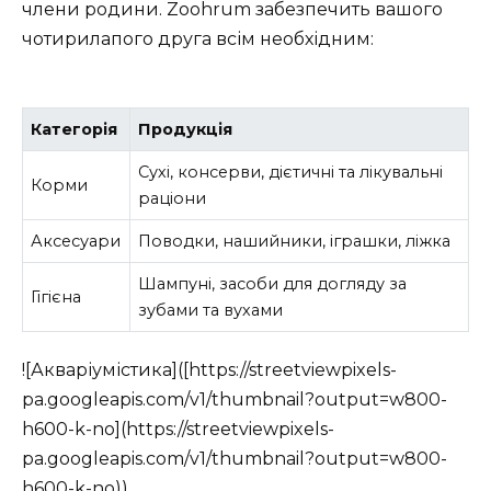
члени родини. Zoohrum забезпечить вашого
чотирилапого друга всім необхідним:
Категорія
Продукція
Сухі, консерви, дієтичні та лікувальні
Корми
раціони
Аксесуари
Поводки, нашийники, іграшки, ліжка
Шампуні, засоби для догляду за
Гігієна
зубами та вухами
![Акваріумістика]([https://streetviewpixels-
pa.googleapis.com/v1/thumbnail?output=w800-
h600-k-no](https://streetviewpixels-
pa.googleapis.com/v1/thumbnail?output=w800-
h600-k-no))