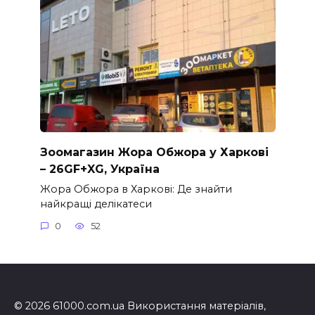
Зоомагазин Жора Обжора у Харкові
– 26GF+XG, Україна
Жора Обжора в Харкові: Де знайти
найкращі делікатеси
0
52
© 2026 61000.com.ua Використання матеріалів,