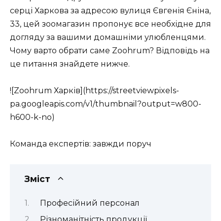
серці Харкова за адресою вулиця Євгенія Єніна,
33, цей зоомагазин пропонує все необхідне для
догляду за вашими домашніми улюбленцями.
Чому варто обрати саме Zoohrum? Відповідь на
це питання знайдете нижче.
![Zoohrum Харків](https://streetviewpixels-
pa.googleapis.com/v1/thumbnail?output=w800-
h600-k-no)
Команда експертів: завжди поруч
Зміст
Професійний персонал
Різноманітність продукції