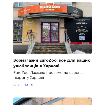
Зоомагазин EuroZoo: все для ваших
улюбленців в Харкові
EuroZoo: Ласкаво просимо до царства
тварин у Харкові
0
31