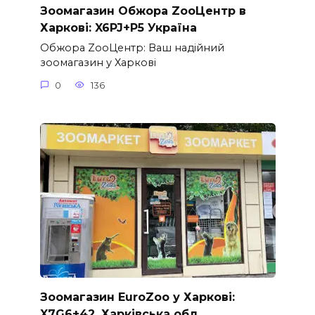
Зоомагазин Обжора ZooЦентр в
Харкові: X6PJ+P5 Україна
Обжора ZooЦентр: Ваш надійний
зоомагазин у Харкові
0
136
Зоомагазин EuroZoo у Харкові:
X7G6+42, Харківська обл.