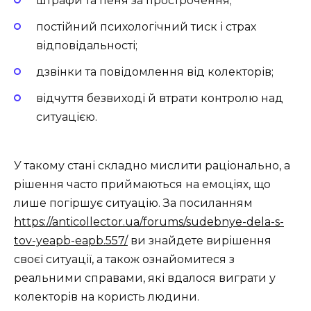
штрафи та пеня за прострочення;
постійний психологічний тиск і страх
відповідальності;
дзвінки та повідомлення від колекторів;
відчуття безвиході й втрати контролю над
ситуацією.
У такому стані складно мислити раціонально, а
рішення часто приймаються на емоціях, що
лише погіршує ситуацію. За посиланням
https://anticollector.ua/forums/sudebnye-dela-s-
tov-yeapb-eapb.557/
ви знайдете вирішення
своєї ситуації, а також ознайомитеся з
реальними справами, які вдалося виграти у
колекторів на користь людини.