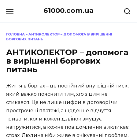
Перейти
61000.com.ua
до
вмісту
ГОЛОВНА
»
АНТИКОЛЕКТОР – ДОПОМОГА В ВИРІШЕННІ
БОРГОВИХ ПИТАНЬ
АНТИКОЛЕКТОР – допомога
в вирішенні боргових
питань
Життя в боргах – це постійний внутрішній тиск,
який важко пояснити тим, хто з цим не
стикався. Це не лише цифри в договорі чи
прострочені платежі, а щоденне відчуття
тривоги, коли кожен дзвінок змушує
напружитися, а кожне повідомлення викликає
страх. Людина ніби живе в очікуванні проблем,