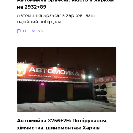
на 2932+89
Автомийка Spa4car в Харкові: ваш
надійний вибір для
0
73
Автомийка X756+2H: Полірування,
хімчистка, шиномонтаж Харків