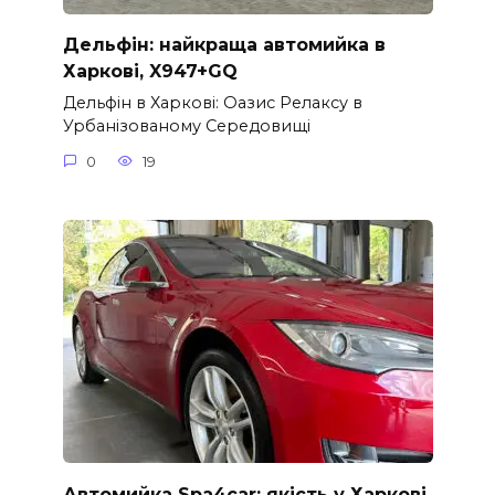
Дельфін: найкраща автомийка в
Харкові, X947+GQ
Дельфін в Харкові: Оазис Релаксу в
Урбанізованому Середовищі
0
19
Автомийка Spa4car: якість у Харкові