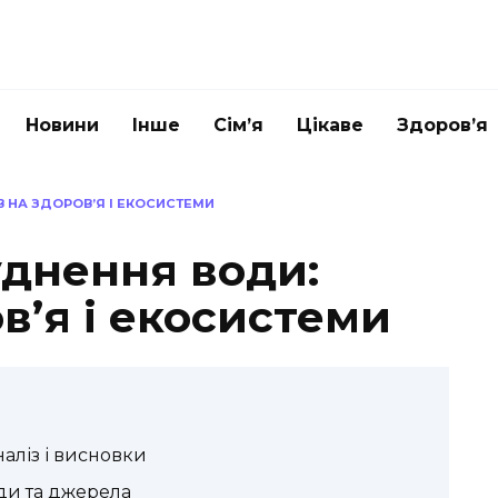
Новини
Інше
Сім’я
Цікаве
Здоров’я
 НА ЗДОРОВ’Я І ЕКОСИСТЕМИ
уднення води:
в’я і екосистеми
аліз і висновки
ди та джерела