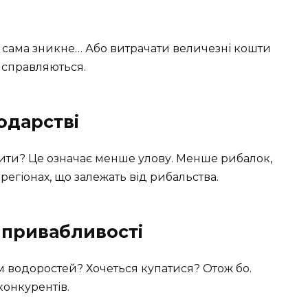
а сама зникне… Або витрачати величезні кошти
 справляються.
одарстві
ити? Це означає менше улову. Менше рибалок,
 регіонах, що залежать від рибальства.
 привабливості
ом водоростей? Хочеться купатися? Отож бо.
конкурентів.