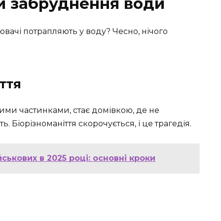
ки забруднення води
ювачі потрапляють у воду? Чесно, нічого
ття
ими частинками, стає домівкою, де не
. Біорізноманіття скорочується, і це трагедія.
ськових в 2025 році: основні кроки