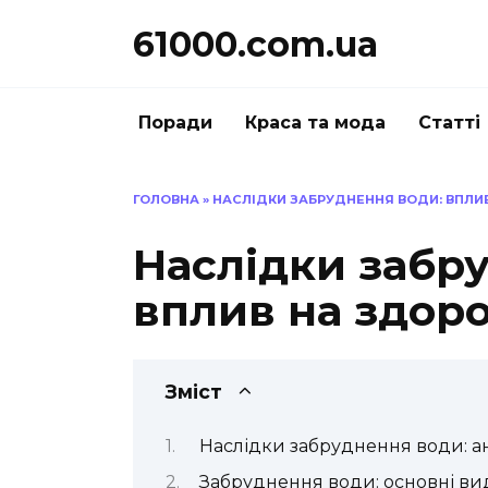
Перейти
61000.com.ua
до
вмісту
Поради
Краса та мода
Статті
ГОЛОВНА
»
НАСЛІДКИ ЗАБРУДНЕННЯ ВОДИ: ВПЛИВ
Наслідки забр
вплив на здоро
Зміст
Наслідки забруднення води: ан
Забруднення води: основні ви