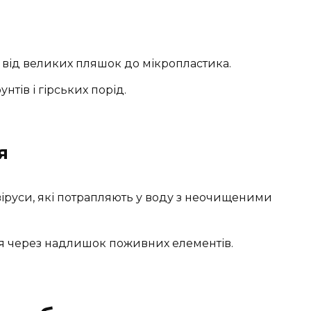
і: від великих пляшок до мікропластика.
тів і гірських порід.
я
 віруси, які потрапляють у воду з неочищеними
я через надлишок поживних елементів.