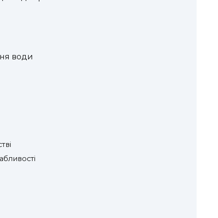
ння води
тві
абливості