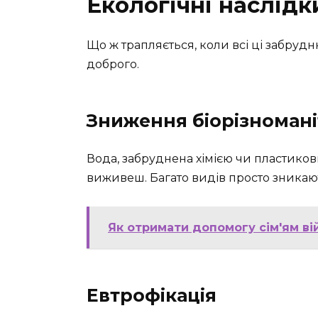
Екологічні наслід
Що ж трапляється, коли всі ці забрудн
доброго.
Зниження біорізномані
Вода, забруднена хімією чи пластиков
виживеш. Багато видів просто зникають
Як отримати допомогу сім'ям вій
Евтрофікація