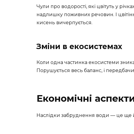
Чули про водорості, які цвітуть у річк
надлишку поживних речовин. І цвітінн
кисень вичерпується.
Зміни в екосистемах
Коли одна частинка екосистеми зника
Порушується весь баланс, і передбач
Економічні аспект
Наслідки забруднення води — це ще й 