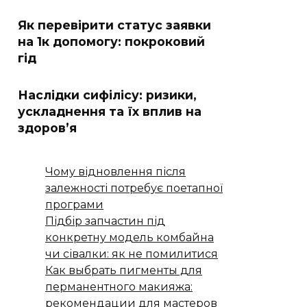
Як перевірити статус заявки
на 1к допомогу: покроковий
гід
Наслідки сифілісу: ризики,
ускладнення та їх вплив на
здоров’я
Чому відновлення після
залежності потребує поетапної
програми
Підбір запчастин під
конкретну модель комбайна
чи сівалки: як не помилитися
Как выбрать пигменты для
перманентного макияжа:
рекомендации для мастеров