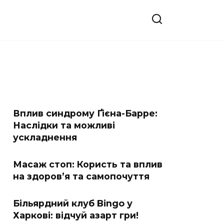
Вплив синдрому Ґієна-Барре:
Наслідки та можливі
ускладнення
Масаж стоп: Користь та вплив
на здоров’я та самопочуття
Більярдний клуб Bingo у
Харкові: відчуй азарт гри!