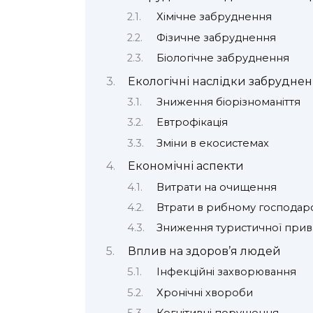
Хімічне забруднення
Фізичне забруднення
Біологічне забруднення
Екологічні наслідки забрудне
Зниження біорізноманіття
Евтрофікація
Зміни в екосистемах
Економічні аспекти
Витрати на очищення
Втрати в рибному господарс
Зниження туристичної прив
Вплив на здоров’я людей
Інфекційні захворювання
Хронічні хвороби