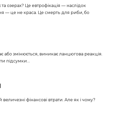
ах та озерах? Це евтрофікація — наслідок
я — це не краса. Це смерть для риби, бо
є або змінюється, виникає ланцюгова реакція.
ити підсумки…
и
величезні фінансові втрати. Але як і чому?