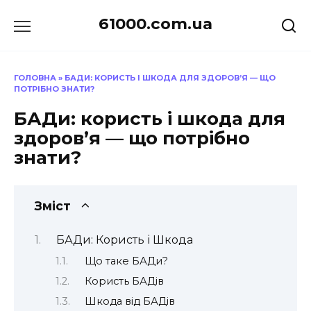
Перейти
61000.com.ua
до
вмісту
ГОЛОВНА
»
БАДИ: КОРИСТЬ І ШКОДА ДЛЯ ЗДОРОВ’Я — ЩО
ПОТРІБНО ЗНАТИ?
БАДи: користь і шкода для
здоров’я — що потрібно
знати?
Зміст
БАДи: Користь і Шкода
Що таке БАДи?
Користь БАДів
Шкода від БАДів