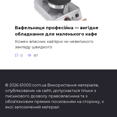
Вафельниця професійна — вигідне
обладнання для маленького кафе
Кожен власник кав’ярні чи невеликого
закладу швидкого
0
87
© 2026 61000.com.ua Використання матеріалів,
опублікованих на сайті, допускається тільки з
письмового дозволу правовласника та з
обов'язковим прямим посиланням на сторінку, з
якої запозичений матеріал.