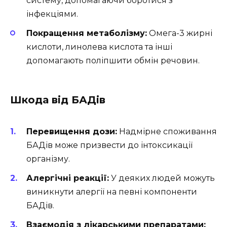
систему, допомагаючи боротися з
інфекціями.
Покращення метаболізму:
Омега-3 жирні
кислоти, линолева кислота та інші
допомагають поліпшити обмін речовин.
Шкода від БАДів
Перевищення дози:
Надмірне споживання
БАДів може призвести до інтоксикації
організму.
Алергічні реакції:
У деяких людей можуть
виникнути алергії на певні компоненти
БАДів.
Взаємодія з лікарськими препаратами: