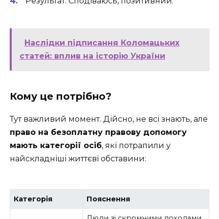
Результат. Сподіваюсь, позитивний.
Наслідки підписання Коломацьких
статей: вплив на історію України
Кому це потрібно?
Тут важливий момент. Дійсно, не всі знають, але
право на безоплатну правову допомогу
мають категорії осіб
, які потрапили у
найскладніші життєві обставини:
Категорія
Пояснення
Люди зі скромними доходами,