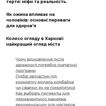
тертя: міфи та реальність.
Як ожина впливає на
чоловіків: основні переваги
для здоров’я
Колесо огляду в Харкові:
найкращий огляд міста
Чому відновлення після
залежності потребує поетапної
програми
Підбір запчастин під
конкретну модель комбайна
чи сівалки: як не помилитися
Как выбрать пигменты для
перманентного макияжа:
рекомендации для мастеров