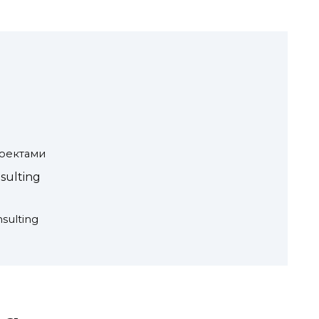
роектами
sulting
sulting