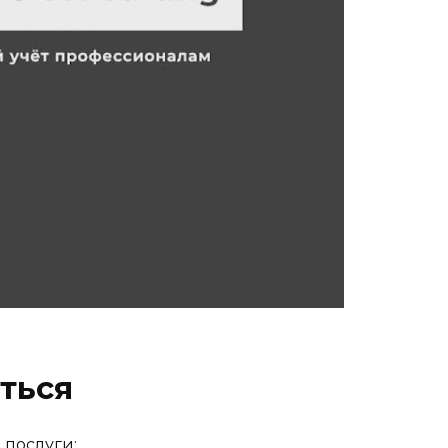
ться
 послуги: