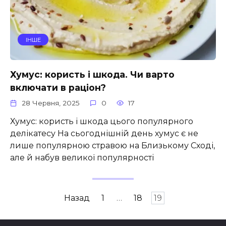
ІНШЕ
Хумус: користь і шкода. Чи варто
включати в раціон?
28 Червня, 2025
0
17
Хумус: користь і шкода цього популярного
делікатесу На сьогоднішній день хумус є не
лише популярною стравою на Близькому Сході,
але й набув великої популярності
Пагінація
Назад
1
…
18
19
записів