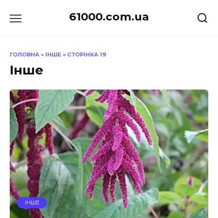
Перейти
61000.com.ua
до
вмісту
ГОЛОВНА
»
ІНШЕ
»
СТОРІНКА 19
Інше
ІНШЕ