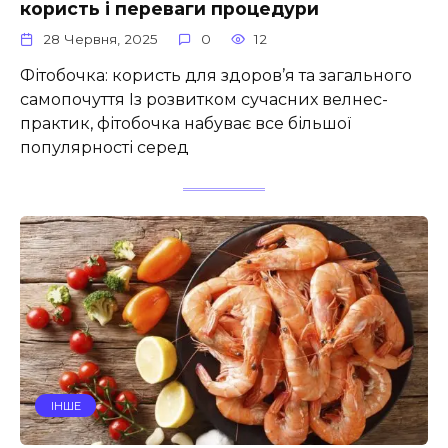
користь і переваги процедури
28 Червня, 2025
0
12
Фітобочка: користь для здоров’я та загального
самопочуття Із розвитком сучасних велнес-
практик, фітобочка набуває все більшої
популярності серед
ІНШЕ