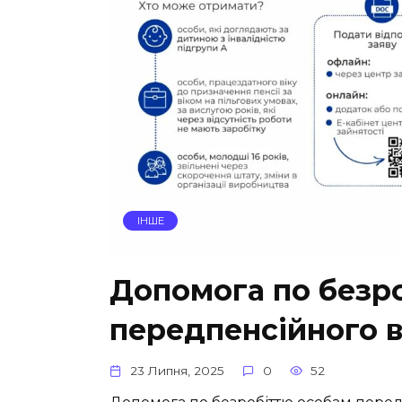
ІНШЕ
Допомога по безр
передпенсійного ві
23 Липня, 2025
0
52