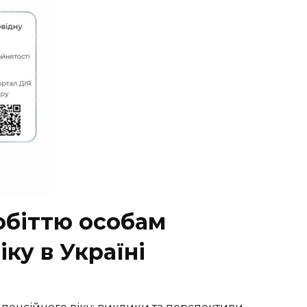
обіттю особам
ку в Україні