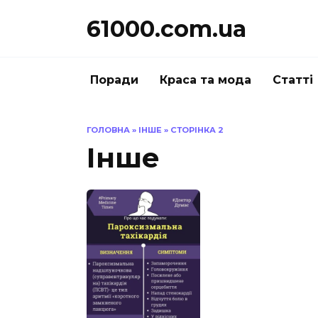
Перейти
61000.com.ua
до
вмісту
Поради
Краса та мода
Статті
ГОЛОВНА
»
ІНШЕ
»
СТОРІНКА 2
Інше