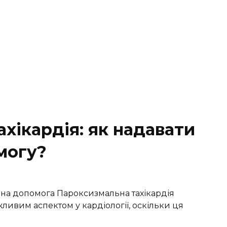
хікардія: як надавати
могу?
дна допомога Пароксизмальна тахікардія
ивим аспектом у кардіології, оскільки ця