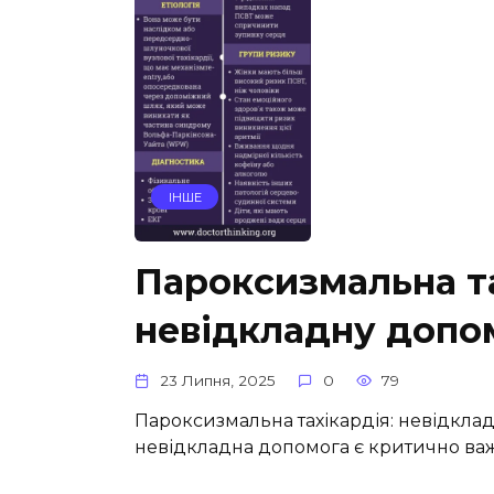
ІНШЕ
Пароксизмальна та
невідкладну допо
23 Липня, 2025
0
79
Пароксизмальна тахікардія: невідкла
невідкладна допомога є критично важл