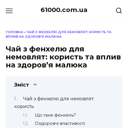
Перейти
61000.com.ua
до
вмісту
ГОЛОВНА
»
ЧАЙ З ФЕНХЕЛЮ ДЛЯ НЕМОВЛЯТ: КОРИСТЬ ТА
ВПЛИВ НА ЗДОРОВ’Я МАЛЮКА
Чай з фенхелю для
немовлят: користь та вплив
на здоров’я малюка
Зміст
Чай з фенхелю для немовлят:
користь
Що таке фенхель?
Оздоровчі властивості