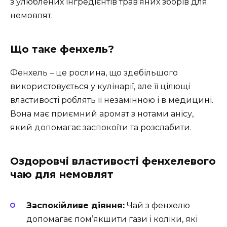
з улюблених інгредієнтів трав’яних зборів для
немовлят.
Що таке фенхель?
Фенхель – це рослина, що здебільшого
використовується у кулінарії, але її цілющі
властивості роблять її незамінною і в медицині.
Вона має приємний аромат з нотами анісу,
який допомагає заспокоїти та розслабити.
Оздоровчі властивості фенхелевого
чаю для немовлят
Заспокійливе діяння:
Чай з фенхелю
допомагає пом’якшити гази і коліки, які