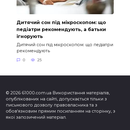
Дитячий сон під мікроскопом: що
педіатри рекомендують, а батьки
ігнорують
Дитячий сон під мікроскопом: що педіатри
рекомендують
0
25
© 2026 61000.com.ua Використання матеріалів,
опублікованих на сайті, допускається тільки з
письмового дозволу правовласника та з
обов'язковим прямим посиланням на сторінку, з
якої запозичений матеріал.