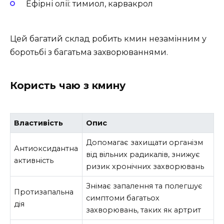
Ефірні олії: тимиол, карвакрол
Цей багатий склад робить кмин незамінним у
боротьбі з багатьма захворюваннями.
Користь чаю з кмину
Властивість
Опис
Допомагає захищати організм
Антиоксидантна
від вільних радикалів, знижує
активність
ризик хронічних захворювань
Знімає запалення та полегшує
Протизапальна
симптоми багатьох
дія
захворювань, таких як артрит