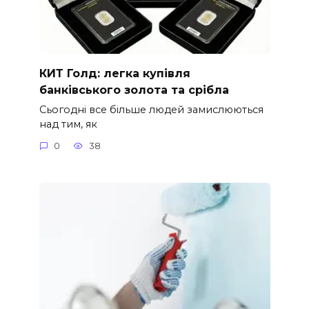
КИТ Голд: легка купівля
банківського золота та срібла
Сьогодні все більше людей замислюються
над тим, як
0
38