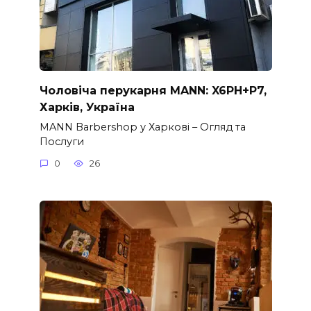
Чоловіча перукарня MANN: X6PH+P7,
Харків, Україна
MANN Barbershop у Харкові – Огляд та
Послуги
0
26