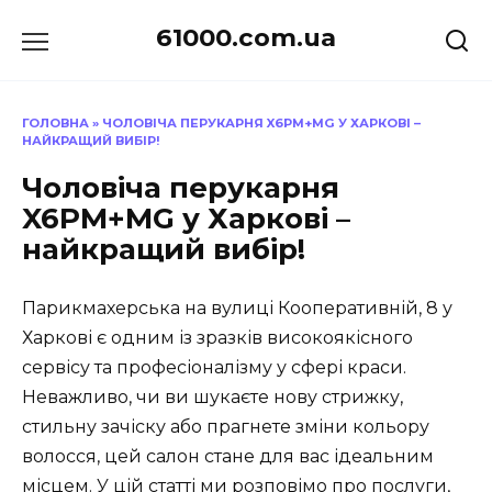
Перейти
61000.com.ua
до
вмісту
ГОЛОВНА
»
ЧОЛОВІЧА ПЕРУКАРНЯ X6PM+MG У ХАРКОВІ –
НАЙКРАЩИЙ ВИБІР!
Чоловіча перукарня
X6PM+MG у Харкові –
найкращий вибір!
Парикмахерська на вулиці Кооперативній, 8 у
Харкові є одним із зразків високоякісного
сервісу та професіоналізму у сфері краси.
Неважливо, чи ви шукаєте нову стрижку,
стильну зачіску або прагнете зміни кольору
волосся, цей салон стане для вас ідеальним
місцем. У цій статті ми розповімо про послуги,