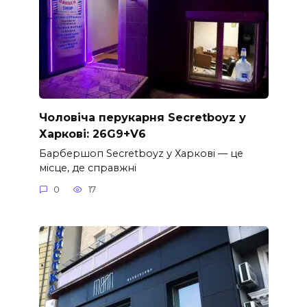
Чоловіча перукарня Secretboyz у
Харкові: 26G9+V6
Барбершоп Secretboyz у Харкові — це
місце, де справжні
0
17