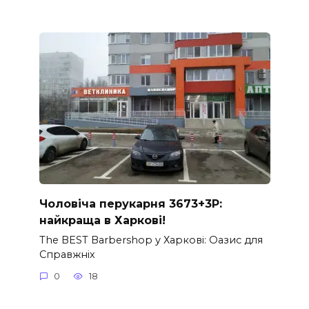
Чоловіча перукарня 3673+3P:
найкраща в Харкові!
The BEST Barbershop у Харкові: Оазис для
Справжніх
0
18