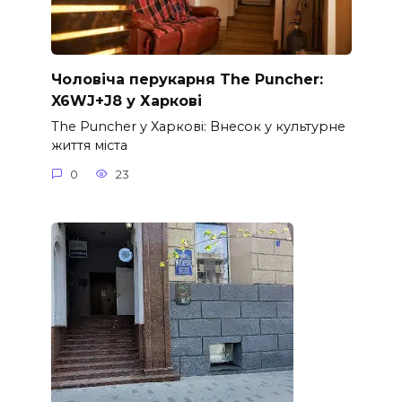
Чоловіча перукарня The Puncher:
X6WJ+J8 у Харкові
The Puncher у Харкові: Внесок у культурне
життя міста
0
23