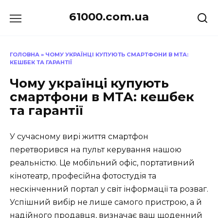
Перейти
61000.com.ua
до
вмісту
ГОЛОВНА
»
ЧОМУ УКРАЇНЦІ КУПУЮТЬ СМАРТФОНИ В МТА:
КЕШБЕК ТА ГАРАНТІЇ
Чому українці купують
смартфони в МТА: кешбек
та гарантії
У сучасному вирі життя смартфон
перетворився на пульт керування нашою
реальністю. Це мобільний офіс, портативний
кінотеатр, професійна фотостудія та
нескінченний портал у світ інформації та розваг.
Успішний вибір не лише самого пристрою, а й
надійного продавця, визначає ваш щоденний