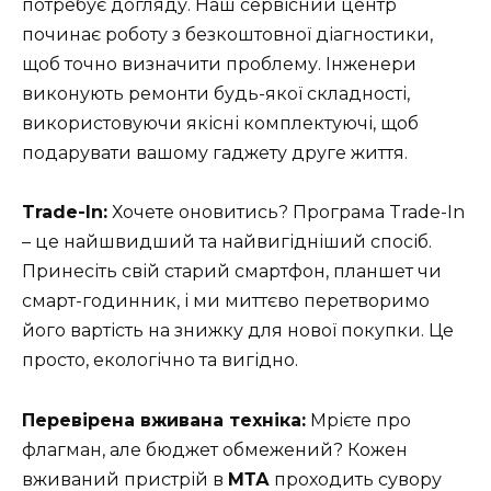
потребує догляду. Наш сервісний центр
починає роботу з безкоштовної діагностики,
щоб точно визначити проблему. Інженери
виконують ремонти будь-якої складності,
використовуючи якісні комплектуючі, щоб
подарувати вашому гаджету друге життя.
Trade-In:
Хочете оновитись? Програма Trade-In
– це найшвидший та найвигідніший спосіб.
Принесіть свій старий смартфон, планшет чи
смарт-годинник, і ми миттєво перетворимо
його вартість на знижку для нової покупки. Це
просто, екологічно та вигідно.
Перевірена вживана техніка:
Мрієте про
флагман, але бюджет обмежений? Кожен
вживаний пристрій в
МТА
проходить сувору