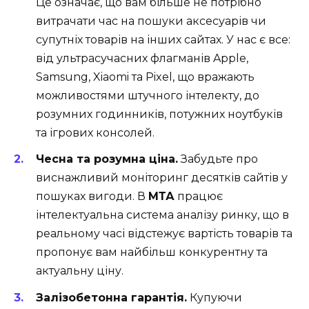
Це означає, що вам більше не потрібно
витрачати час на пошуки аксесуарів чи
супутніх товарів на інших сайтах. У нас є все:
від ультрасучасних флагманів Apple,
Samsung, Xiaomi та Pixel, що вражають
можливостями штучного інтелекту, до
розумних годинників, потужних ноутбуків
та ігрових консолей.
Чесна та розумна ціна.
Забудьте про
виснажливий моніторинг десятків сайтів у
пошуках вигоди. В
МТА
працює
інтелектуальна система аналізу ринку, що в
реальному часі відстежує вартість товарів та
пропонує вам найбільш конкурентну та
актуальну ціну.
Залізобетонна гарантія.
Купуючи