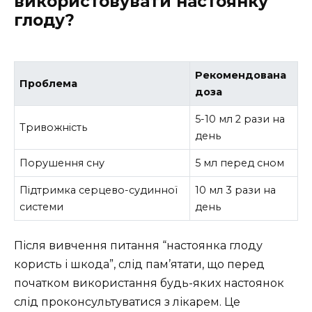
використовувати настоянку
глоду?
Рекомендована
Проблема
доза
5-10 мл 2 рази на
Тривожність
день
Порушення сну
5 мл перед сном
Підтримка серцево-судинної
10 мл 3 рази на
системи
день
Після вивчення питання “настоянка глоду
користь і шкода”, слід пам’ятати, що перед
початком використання будь-яких настоянок
слід проконсультуватися з лікарем. Це