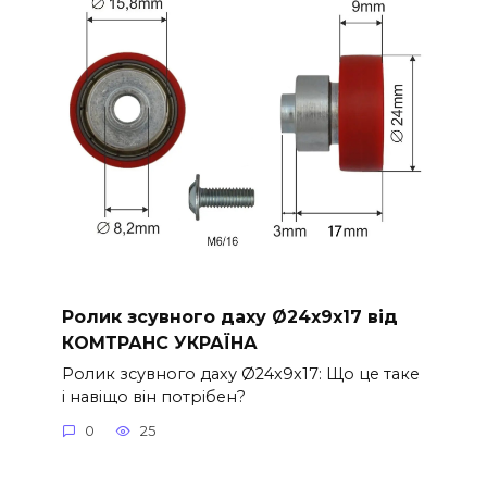
Ролик зсувного даху Ø24x9x17 від
КОМТРАНС УКРАЇНА
Ролик зсувного даху Ø24x9x17: Що це таке
і навіщо він потрібен?
0
25