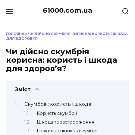
Перейти
61000.com.ua
до
вмісту
ГОЛОВНА
»
ЧИ ДІЙСНО СКУМБРІЯ КОРИСНА: КОРИСТЬ І ШКОДА
ДЛЯ ЗДОРОВ’Я?
Чи дійсно скумбрія
корисна: користь і шкода
для здоров’я?
Зміст
Скумбрія: користь і шкода
Користь скумбрії
Шкода та застереження
Поживна цінність скумбрії