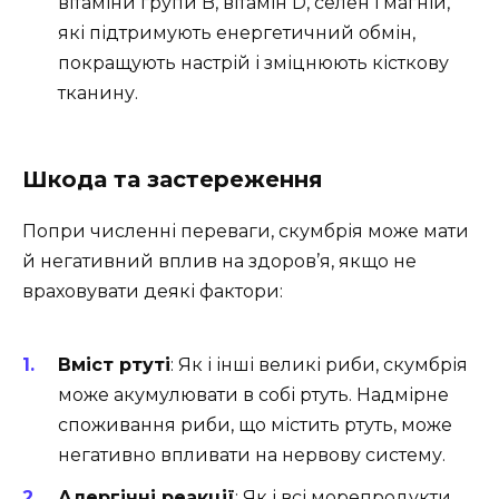
вітаміни групи B, вітамін D, селен і магній,
які підтримують енергетичний обмін,
покращують настрій і зміцнюють кісткову
тканину.
Шкода та застереження
Попри численні переваги, скумбрія може мати
й негативний вплив на здоров’я, якщо не
враховувати деякі фактори:
Вміст ртуті
: Як і інші великі риби, скумбрія
може акумулювати в собі ртуть. Надмірне
споживання риби, що містить ртуть, може
негативно впливати на нервову систему.
Алергічні реакції
: Як і всі морепродукти,