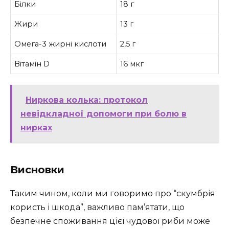
Білки
18 г
Жири
13 г
Омега-3 жирні кислоти
2,5 г
Вітамін D
16 мкг
Ниркова колька: протокол
невідкладної допомоги при болю в
нирках
Висновки
Таким чином, коли ми говоримо про “скумбрія
користь і шкода”, важливо пам’ятати, що
безпечне споживання цієї чудової риби може