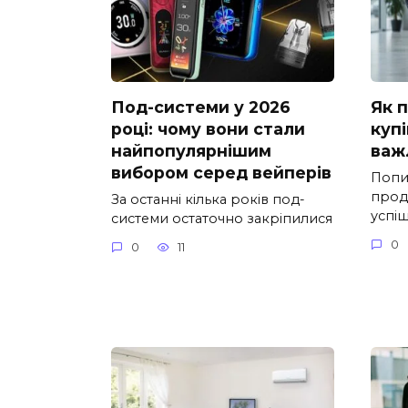
Под-системи у 2026
Як 
році: чому вони стали
купі
найпопулярнішим
важ
вибором серед вейперів
Попи
прод
За останні кілька років под-
успі
системи остаточно закріпилися
0
0
11