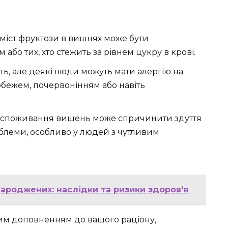
міст фруктози в вишнях може бути
або тих, хто стежить за рівнем цукру в крові.
сть, але деякі люди можуть мати алергію на
рбежем, почервонінням або навіть
споживання вишень може спричинити здуття
роблеми, особливо у людей з чутливим
ароджених: наслідки та ризики здоров'я
вим доповненням до вашого раціону,