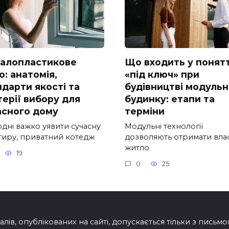
алопластикове
Що входить у понят
о: анатомія,
«під ключ» при
ндарти якості та
будівництві модульн
терії вибору для
будинку: етапи та
асного дому
терміни
одні важко уявити сучасну
Модульні технології
тиру, приватний котедж
дозволяють отримати вла
житло
19
0
25
лів, опублікованих на сайті, допускається тільки з письм