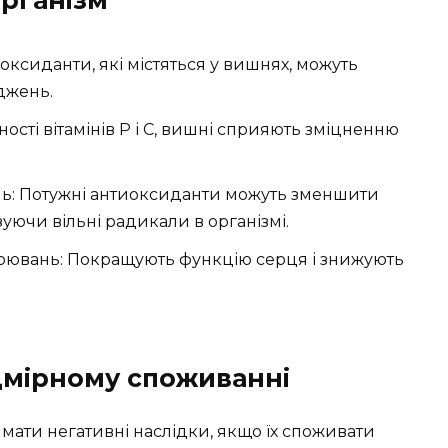
оксиданти, які містяться у вишнях, можуть
джень.
сті вітамінів Р і С, вишні сприяють зміцненню
ь: Потужні антиоксиданти можуть зменшити
уючи вільні радикали в організмі.
рювань: Покращують функцію серця і знижують
мірному споживанні
 мати негативні наслідки, якщо їх споживати