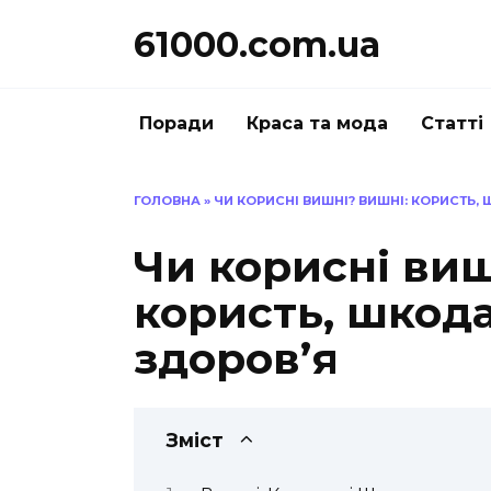
Перейти
61000.com.ua
до
вмісту
Поради
Краса та мода
Статті
ГОЛОВНА
»
ЧИ КОРИСНІ ВИШНІ? ВИШНІ: КОРИСТЬ,
Чи корисні виш
користь, шкода
здоров’я
Зміст