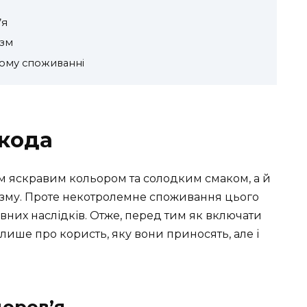
’я
ізм
ому споживанні
Шкода
м яскравим кольором та солодким смаком, а й
зму. Проте некотролемне споживання цього
вних наслідків. Отже, перед тим як включати
 лише про користь, яку вони приносять, але і