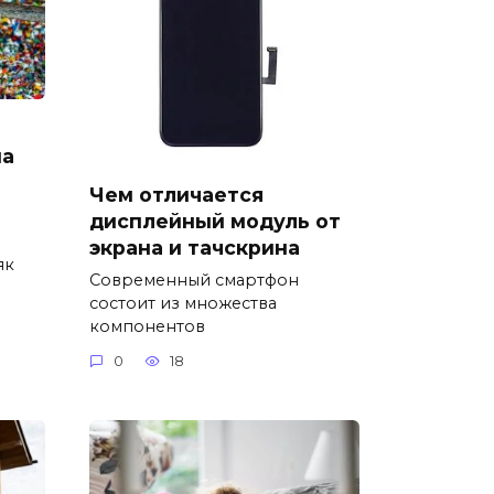
на
Чем отличается
дисплейный модуль от
экрана и тачскрина
як
Современный смартфон
состоит из множества
компонентов
0
18