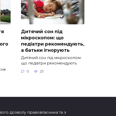
тя
Дитячий сон під
мікроскопом: що
ого
педіатри рекомендують,
а батьки ігнорують
Дитячий сон під мікроскопом:
що педіатри рекомендують
сне
0
25
ового дозволу правовласника та з