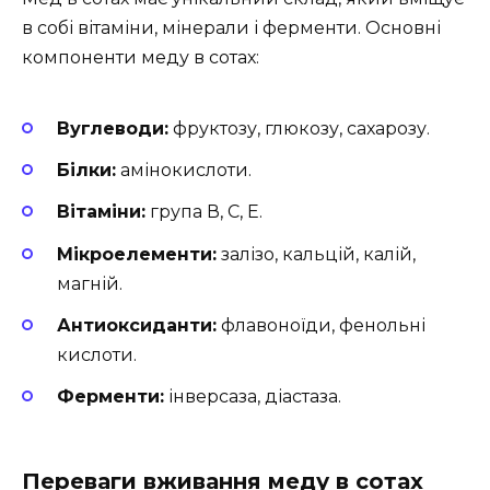
в собі вітаміни, мінерали і ферменти. Основні
компоненти меду в сотах:
Вуглеводи:
фруктозу, глюкозу, сахарозу.
Білки:
амінокислоти.
Вітаміни:
група В, С, Е.
Мікроелементи:
залізо, кальцій, калій,
магній.
Антиоксиданти:
флавоноїди, фенольні
кислоти.
Ферменти:
інверсаза, діастаза.
Переваги вживання меду в сотах