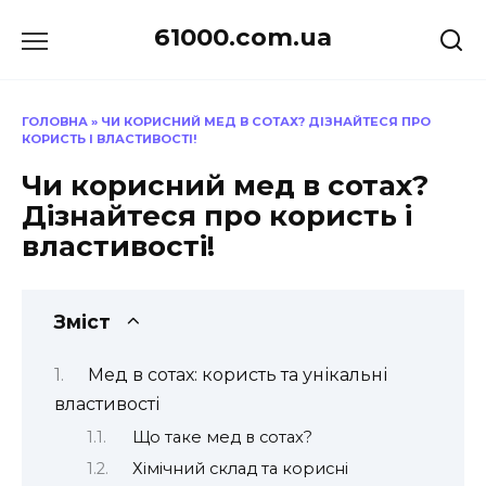
Перейти
61000.com.ua
до
вмісту
ГОЛОВНА
»
ЧИ КОРИСНИЙ МЕД В СОТАХ? ДІЗНАЙТЕСЯ ПРО
КОРИСТЬ І ВЛАСТИВОСТІ!
Чи корисний мед в сотах?
Дізнайтеся про користь і
властивості!
Зміст
Мед в сотах: користь та унікальні
властивості
Що таке мед в сотах?
Хімічний склад та корисні