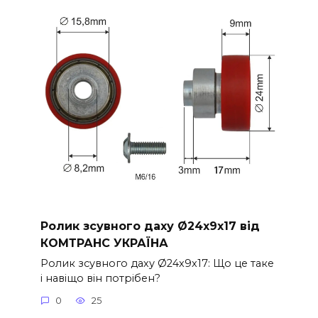
Ролик зсувного даху Ø24x9x17 від
КОМТРАНС УКРАЇНА
Ролик зсувного даху Ø24x9x17: Що це таке
і навіщо він потрібен?
0
25