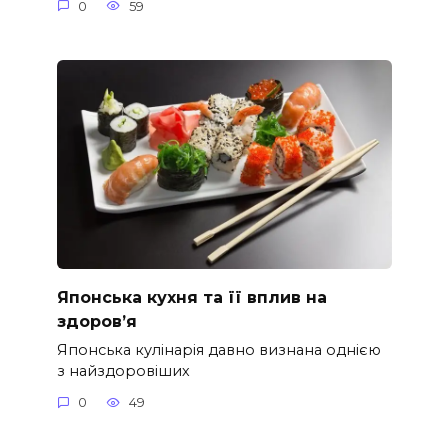
0
59
Японська кухня та її вплив на
здоров’я
Японська кулінарія давно визнана однією
з найздоровіших
0
49