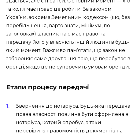
здається, але є нюанси. Основний момент — хто
та коли має право це робити. За законом
України, зокрема Земельним кодексом (що, без
перебільшення, варто знати, мінімум, по
заголовках) власник паю має право на
передачу його у власність іншій людині в будь-
який момент. Важливо пам’ятати, що закон не
забороняє саме дарування паю, що перебуває в
оренді, якщо це не суперечить умовам оренди.
Етапи процесу передачі
Звернення до нотаріуса. Будь-яка передача
права власності повинна бути оформлена в
нотаріуса, котрий спробує, а таки
перевірить правомочність документів на