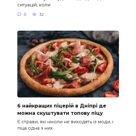
ситуацій, коли
0
32
6 найкращих піцерій в Дніпрі де
можна скуштувати топову піцу
Є страви, які ніколи не виходять із моди, і
піца одна з них.