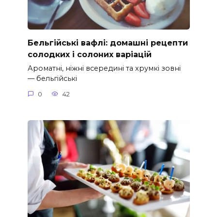
Бельгійські вафлі: домашні рецепти
солодких і солоних варіацій
Ароматні, ніжні всередині та хрумкі зовні
— бельгійські
0
42