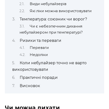
Види небулайзерів
Які ліки можна використовувати
Температура: союзник чи ворог?
Чи є небезпечним дихання
небулайзером при температурі?
Ризики та переваги
Переваги
Недоліки
Коли небулайзер точно не варто
використовувати
Практичні поради
Висновок
Чи можна дихати