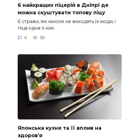
6 найкращих піцерій в Дніпрі де
можна скуштувати топову піцу
Є страви, які ніколи не виходять із моди, і
піца одна з них.
0
59
Японська кухня та її вплив на
здоров’я