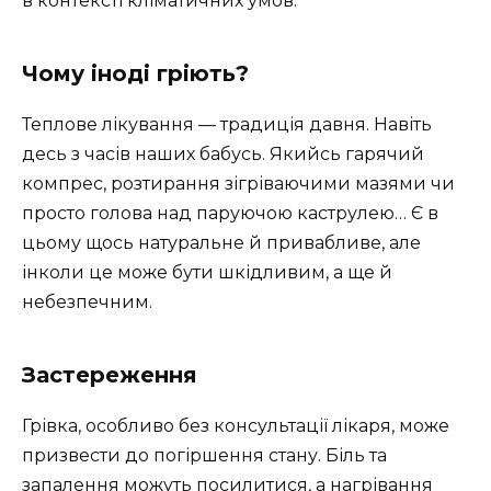
в контексті кліматичних умов.
Чому іноді гріють?
Теплове лікування — традиція давня. Навіть
десь з часів наших бабусь. Якийсь гарячий
компрес, розтирання зігріваючими мазями чи
просто голова над паруючою каструлею… Є в
цьому щось натуральне й привабливе, але
інколи це може бути шкідливим, а ще й
небезпечним.
Застереження
Грівка, особливо без консультації лікаря, може
призвести до погіршення стану. Біль та
запалення можуть посилитися, а нагрівання