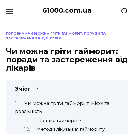
Перейти
61000.com.ua
до
вмісту
ГОЛОВНА
»
ЧИ МОЖНА ГРІТИ ГАЙМОРИТ: ПОРАДИ ТА
ЗАСТЕРЕЖЕННЯ ВІД ЛІКАРІВ
Чи можна гріти гайморит:
поради та застереження від
лікарів
Зміст
Чи можна гріти гайморит: міфи та
реальність
Що таке гайморит?
Методи лікування гаймориту