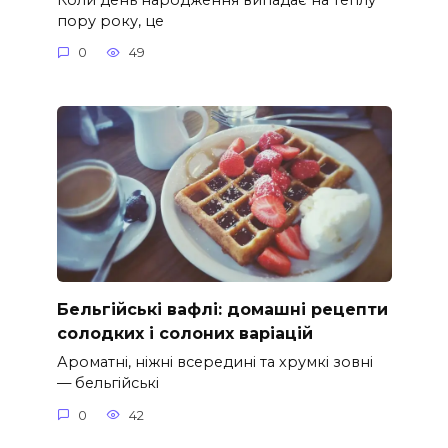
пору року, це
0
49
Бельгійські вафлі: домашні рецепти
солодких і солоних варіацій
Ароматні, ніжні всередині та хрумкі зовні
— бельгійські
0
42