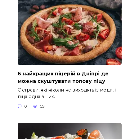
6 найкращих піцерій в Дніпрі де
можна скуштувати топову піцу
Є страви, які ніколи не виходять із моди, і
піца одна з них.
0
59