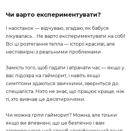
Чи варто експериментувати?
І наостанок — відчуваю, згадаю, як бабуся
лікувалась… Не варто експериментувати на собі!
Всі ці розтягання тепла — історії красиві, але
неспівмірні з реальними проблемами.
Замість того, щоб гадати і втрачати час — якщо у
вас підозра на гайморит, і навіть якщо
симптоми здаються звичними, зверніться до
спеціаліста. Ніхто не знає, що працює краще, ніж
ті, хто вивчав це десятиріччями.
Чи можна гріти гайморит? Можна, але тільки
якщо ви впевнені, що це безпечно і вам
запропонував цей спосіб кваліфікований лікар.