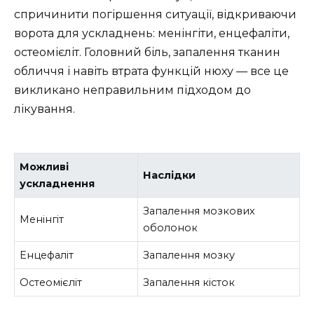
спричинити погіршення ситуації, відкриваючи
ворота для ускладнень: менінгіти, енцефаліти,
остеомієліт. Головний біль, запалення тканин
обличчя і навіть втрата функцій нюху — все це
викликано неправильним підходом до
лікування.
Можливі
Наслідки
ускладнення
Запалення мозкових
Менінгіт
оболонок
Енцефаліт
Запалення мозку
Остеомієліт
Запалення кісток