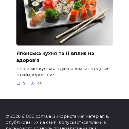
Японська кухня та її вплив на
здоров’я
Японська кулінарія давно визнана однією
з найздоровіших
0
49
© 2026 61000.com.ua Використання матеріалів,
опублікованих на сайті, допускається тільки з
письмового дозволу правовласника та з