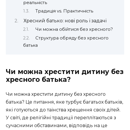
реальність
Традиція vs. Практичність
Хресний батько: нові роль і задачі
Чи можна обійтися без хресного?
Структура обряду без хресного
батька
Чи можна хрестити дитину без
хресного батька?
Чи можна хрестити дитину без хресного
батька? Це питання, яке турбує багатьох батьків,
які готуються до таїнства хрещення своїх дітей.
У світі, де релігійні традиції переплітаються з
сучасними обставинами, відповідь на це