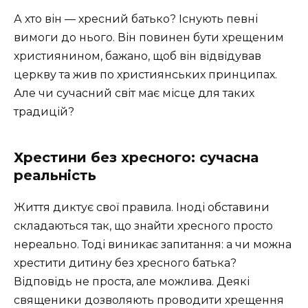
А хто він — хресний батько? Існують певні
вимоги до нього. Він повинен бути хрещеним
християнином, бажано, щоб він відвідував
церкву та жив по християнських принципах.
Але чи сучасний світ має місце для таких
традицій?
Хрестини без хресного: сучасна
реальність
Життя диктує свої правила. Іноді обставини
складаються так, що знайти хресного просто
нереально. Тоді виникає запитання: а чи можна
хрестити дитину без хресного батька?
Відповідь не проста, але можлива. Деякі
священики дозволяють проводити хрещення