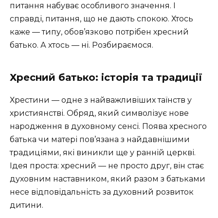
питання набуває особливого значення. І
справді, питання, що не дають спокою. Хтось
каже — типу, обов’язково потрібен хресний
батько. А хтось — ні. Розбираємося.
Хресний батько: історія та традиції
Хрестини — одне з найважливіших таїнств у
християнстві. Обряд, який символізує нове
народження в духовному сенсі. Поява хресного
батька чи матері пов’язана з найдавнішими
традиціями, які виникли ще у ранній церкві.
Ідея проста: хресний — не просто друг, він стає
духовним наставником, який разом з батьками
несе відповідальність за духовний розвиток
дитини.