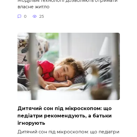
Модульні технології дозволяють отримати
власне житло
0
25
Дитячий сон під мікроскопом: що
педіатри рекомендують, а батьки
ігнорують
Дитячий сон під мікроскопом: що педіатри