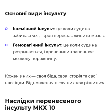
Основні види інсульту
Ішемічний інсульт:
це коли судина
забивається, і кров перестає живити мозок.
Геморагічний інсульт:
це коли судина
розривається, і крововилив заповнює
мозкову порожнину.
Кожен з них — своя біда, своя історія та свої
наслідки. Відновлення після них теж різниться.
Наслідки перенесеного
інсульту МКХ 10