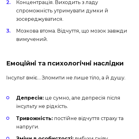
Концентрація. Виходить з ладу
спроможність утримувати думки й
зосереджуватися.
Мозкова втома. Відчуття, що мозок завжди
вимучений.
Емоційні та психологічні наслідки
Інсульт вміє… Зломити не лише тіло, а й душу.
Депресія:
це сумно, але депресія після
інсульту не рідкість.
Тривожність:
постійне відчуття страху та
напруги.
Зміни в особистості:
вибухи гніву,