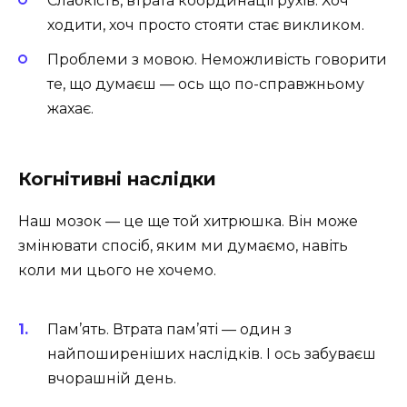
Слабкість, втрата координації рухів. Хоч
ходити, хоч просто стояти стає викликом.
Проблеми з мовою. Неможливість говорити
те, що думаєш — ось що по-справжньому
жахає.
Когнітивні наслідки
Наш мозок — це ще той хитрюшка. Він може
змінювати спосіб, яким ми думаємо, навіть
коли ми цього не хочемо.
Пам’ять. Втрата пам’яті — один з
найпоширеніших наслідків. І ось забуваєш
вчорашній день.