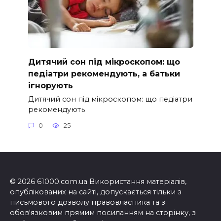
Дитячий сон під мікроскопом: що
педіатри рекомендують, а батьки
ігнорують
Дитячий сон під мікроскопом: що педіатри
рекомендують
0
25
© 2026 61000.com.ua Використання матеріалів,
опублікованих на сайті, допускається тільки з
письмового дозволу правовласника та з
обов'язковим прямим посиланням на сторінку, з