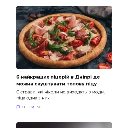
6 найкращих піцерій в Дніпрі де
можна скуштувати топову піцу
Є страви, які ніколи не виходять із моди, і
піца одна з них.
0
58