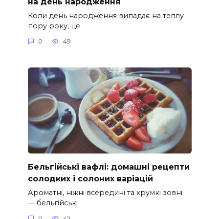
на день народження
Коли день народження випадає на теплу
пору року, це
0
49
Бельгійські вафлі: домашні рецепти
солодких і солоних варіацій
Ароматні, ніжні всередині та хрумкі зовні
— бельгійські
0
42