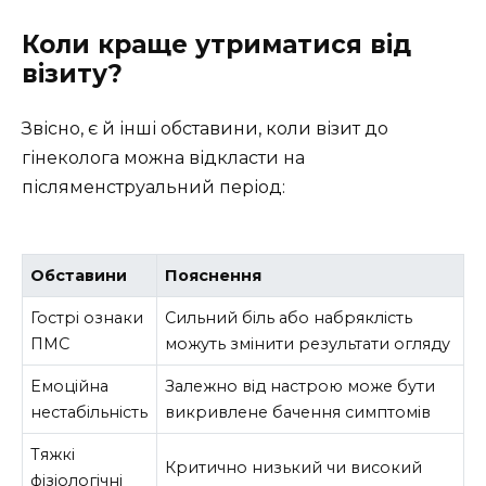
Коли краще утриматися від
візиту?
Звісно, є й інші обставини, коли візит до
гінеколога можна відкласти на
післяменструальний період:
Обставини
Пояснення
Гострі ознаки
Сильний біль або набряклість
ПМС
можуть змінити результати огляду
Емоційна
Залежно від настрою може бути
нестабільність
викривлене бачення симптомів
Тяжкі
Критично низький чи високий
фізіологічні