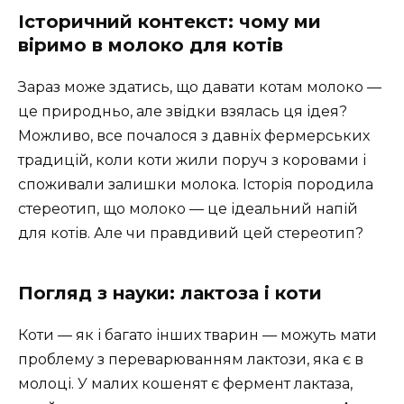
Історичний контекст: чому ми
віримо в молоко для котів
Зараз може здатись, що давати котам молоко —
це природньо, але звідки взялась ця ідея?
Можливо, все почалося з давніх фермерських
традицій, коли коти жили поруч з коровами і
споживали залишки молока. Історія породила
стереотип, що молоко — це ідеальний напій
для котів. Але чи правдивий цей стереотип?
Погляд з науки: лактоза і коти
Коти — як і багато інших тварин — можуть мати
проблему з переварюванням лактози, яка є в
молоці. У малих кошенят є фермент лактаза,