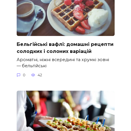
Бельгійські вафлі: домашні рецепти
солодких і солоних варіацій
Ароматні, ніжні всередині та хрумкі зовні
— бельгійські
0
42