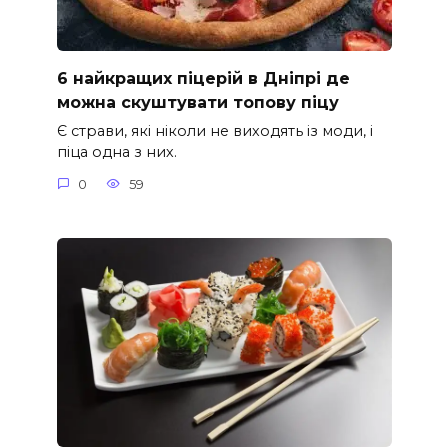
6 найкращих піцерій в Дніпрі де
можна скуштувати топову піцу
Є страви, які ніколи не виходять із моди, і
піца одна з них.
0
59