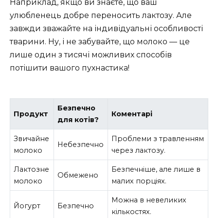
Наприклад, якщо ви знаєте, що ваш
улюбленець добре переносить лактозу. Але
завжди зважайте на індивідуальні особливості
тварини. Ну, і не забувайте, що молоко — це
лише один з тисячі можливих способів
потішити вашого пухнастика!
Безпечно
Продукт
Коментарі
для котів?
Звичайне
Проблеми з травленням
Небезпечно
молоко
через лактозу.
Лактозне
Безпечніше, але лише в
Обмежено
молоко
малих порціях.
Можна в невеликих
Йогурт
Безпечно
кількостях.