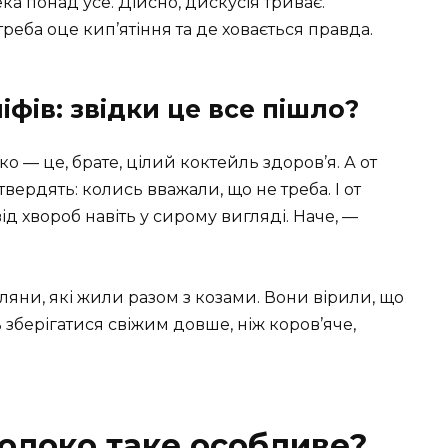
а понад усе. Дійсно, дискусія триває.
реба оце кип’ятіння та де ховається правда.
міфів: звідки це все пішло?
о — це, брате, цілий коктейль здоров’я. А от
твердять: колись вважали, що не треба. І от
ід хвороб навіть у сирому вигляді. Наче, —
ляни, які жили разом з козами. Вони вірили, що
 зберігатися свіжим довше, ніж коров’яче,
молоко таке особливе?