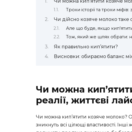
Чи можна кип’ятити козяче моло
Трохи історії та трохи міфів:
Чи дійсно козяче молоко таке
Але що буде, якщо кип’ятит
Тож, який же шлях обрати: 
Як правильно кип’ятити?
Висновки: обираємо баланс мі
Чи можна кип’ятити
реалії, життєві ла
Чи можна кип’ятити козяче молоко? Ос
зникнуть всі цілющі властивості. Інші 