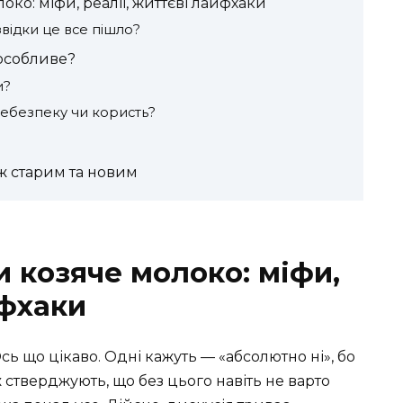
ко: міфи, реалії, життєві лайфхаки
 звідки це все пішло?
 особливе?
и?
небезпеку чи користь?
ж старим та новим
 козяче молоко: міфи,
йфхаки
ь що цікаво. Одні кажуть — «абсолютно ні», бо
ж стверджують, що без цього навіть не варто