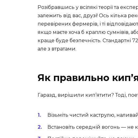
Розібравшись у всілякі теорії та експе
залежить від вас, друзі! Ось кілька р
перевірених фермерів, і ті відповідаю
якщо маєте хоча б краплю сумнівів, а
краще буде безпечність. Стандартні 72°C
але з втратами.
Як правильно кип’
Гаразд, вирішили кип’ятити? Тоді, пое
Візьміть чистий каструлю, налива
Встановіть середній вогонь — не к