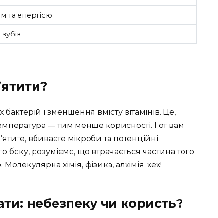
м та енергією
 зубів
’ятити?
актерій і зменшення вмісту вітамінів. Це,
мпература — тим менше корисності. І от вам
’ятите, вбиваєте мікроби та потенційні
го боку, розуміємо, що втрачається частина того
 Молекулярна хімія, фізика, алхімія, хех!
ати: небезпеку чи користь?