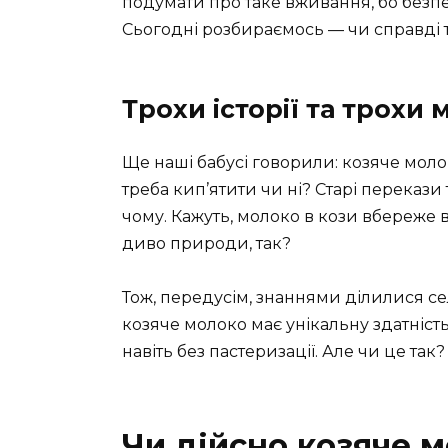
подумати про таке вживання, бо безпек
Сьогодні розбираємось — чи справді т
Трохи історії та трохи 
Ще наші бабусі говорили: козяче молок
треба кип’ятити чи ні? Старі перекази 
чому. Кажуть, молоко в кози вбереже в
диво природи, так?
Тож, передусім, знаннями ділилися се
козяче молоко має унікальну здатність
навіть без пастеризації. Але чи це так?
Чи дійсно козяче 