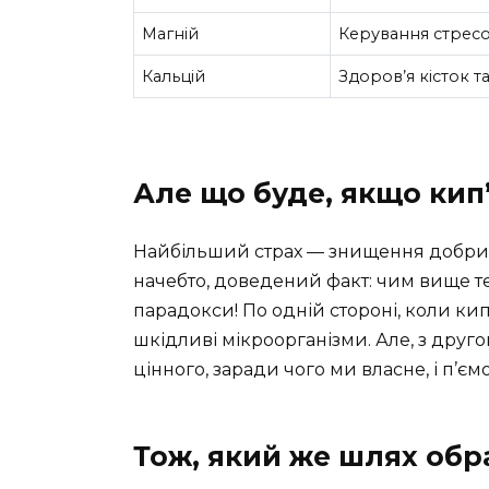
Магній
Керування стресо
Кальцій
Здоров’я кісток та
Але що буде, якщо кип
Найбільший страх — знищення добрих б
начебто, доведений факт: чим вище те
парадокси! По одній стороні, коли кип
шкідливі мікроорганізми. Але, з друго
цінного, заради чого ми власне, і п’ємо.
Тож, який же шлях обр