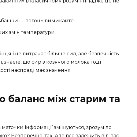
закипіти» в класичному розумінні (адже це не
ьбашки — вогонь вимикайте.
ких змін температури.
інця і не витрачає більше сил, але безпечність
, знаєте, що сир з козячого молока тоді
жості наспраді має значення.
о баланс між старим та
шматочки інформації змішуються, зрозуміло
ко? Безперечно, так. Але все залежить від вас