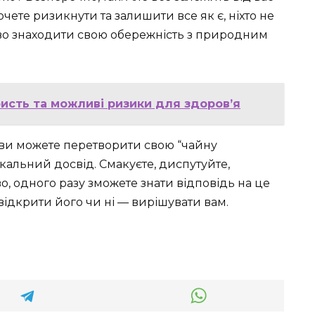
очете ризикнути та залишити все як є, ніхто не
ливо знаходити свою обережність з природним
ристь та можливі ризики для здоров’я
що ви можете перетворити свою “чайну
кальний досвід. Смакуєте, диспутуйте,
во, одного разу зможете знати відповідь на це
ж відкрити його чи ні — вирішувати вам.