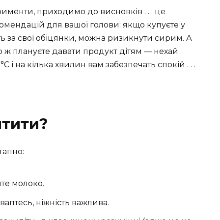
рименти, приходимо до висновків . . . це
екомендацій для вашої голови: якщо купуєте у
ть за свої обіцянки, можна ризикнути сирим. А
бо ж плануєте давати продукт дітям — нехай
 і на кілька хвилин вам забезпечать спокій . . .
ятити?
тапно:
йте молоко.
ваптесь, ніжність важлива.