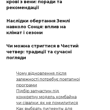
крові з вени: поради та
рекомендації
Наслідки обертання Землі
навколо Сонця: вплив на
клімат і сезони
Чи можна стригтися в Чистий
четвер: традиції та сучасні
погляди
Чому відновлення після
залежності потребує поетапної
програми
Підбір запчастин під
конкретну модель комбайна
чи сівалки: як не помилитися
Как выбрать пигменты для