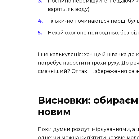
Постійно перемішуйте, не даючи «
варять, як воду).
Тільки-но починаються перші бул
Нехай охолоне природньо, без різ
І ще калькуляція: хоч це й швачка до к
потребує наростити трохи руху. До речі
смачніший? От так . . . збереження сві
Висновки: обираєм
новим
Поки думки роздуті міркуваннями, а 
одне: чи можна кип’ятити козяче моло