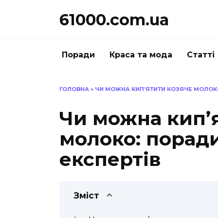
Перейти
61000.com.ua
до
вмісту
Поради
Краса та мода
Статті
ГОЛОВНА
»
ЧИ МОЖНА КИП’ЯТИТИ КОЗЯЧЕ МОЛОКО
Чи можна кип’
молоко: поради
експертів
Зміст