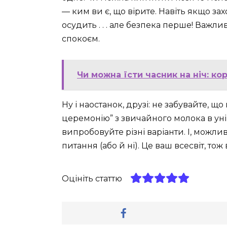
— ким ви є, що вірите. Навіть якщо зах
осудить . . . але безпека перше! Важ
спокоєм.
Чи можна їсти часник на ніч: ко
Ну і наостанок, друзі: не забувайте, 
церемонію” з звичайного молока в уні
випробовуйте різні варіанти. І, можли
питання (або й ні). Це ваш всесвіт, то
Оцініть статтю