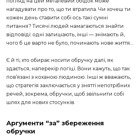
погляд на цей металевий обідок може
нагадувати про то, що ти втратила. Чи хочеш ти
кожен день ставити собі ось такі сумні
питання? Тисячі людей намагаються знайти
відповіді: одні залишають, інші — знімають й,
чого б це варто не було, починають нове життя…
Є й ті, хто обирає носити обручку далі, як
здається, наперекір логіці. Вони кажуть, що так
пов’язані з коханою людиною. Інші ж вважають,
що стратегія заключається у знятті непотрібних
речей, зокрема, обручки, щоб звільнити собі
шлях для нових стосунків.
Аргументи “за” збереження
обручки