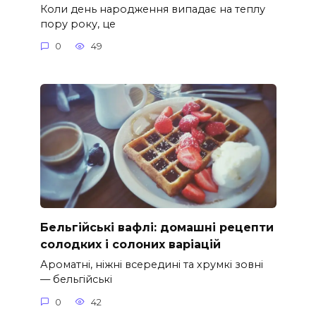
Коли день народження випадає на теплу
пору року, це
0
49
Бельгійські вафлі: домашні рецепти
солодких і солоних варіацій
Ароматні, ніжні всередині та хрумкі зовні
— бельгійські
0
42