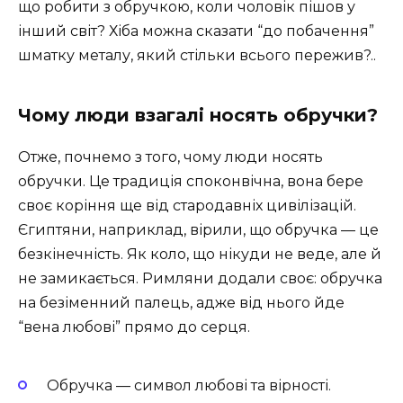
що робити з обручкою, коли чоловік пішов у
інший світ? Хіба можна сказати “до побачення”
шматку металу, який стільки всього пережив?..
Чому люди взагалі носять обручки?
Отже, почнемо з того, чому люди носять
обручки. Це традиція споконвічна, вона бере
своє коріння ще від стародавніх цивілізацій.
Єгиптяни, наприклад, вірили, що обручка — це
безкінечність. Як коло, що нікуди не веде, але й
не замикається. Римляни додали своє: обручка
на безіменний палець, адже від нього йде
“вена любові” прямо до серця.
Обручка — символ любові та вірності.