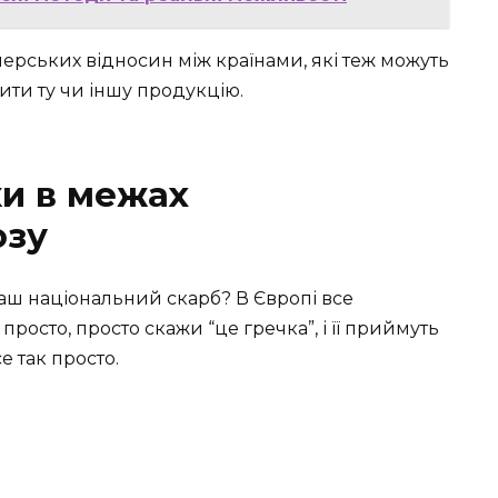
нерських відносин між країнами, які теж можуть
ити ту чи іншу продукцію.
и в межах
юзу
наш національний скарб? В Європі все
просто, просто скажи “це гречка”, і її приймуть
е так просто.