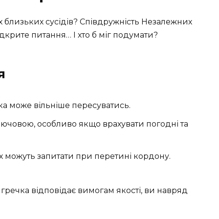
х близьких сусідів? Співдружність Незалежних
ідкрите питання… І хто б міг подумати?
я
ка може вільніше пересуватись.
лючовою, особливо якщо врахувати погодні та
їх можуть запитати при перетині кордону.
й гречка відповідає вимогам якості, ви навряд