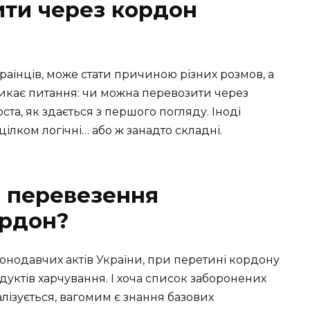
ти через кордон
раїнців, може стати причиною різних розмов, а
никає питання: чи можна перевозити через
ста, як здається з першого погляду. Іноді
цілком логічні… або ж занадто складні.
 перевезення
ордон?
конодавчих актів України, при перетині кордону
уктів харчування. І хоча список заборонених
лізується, вагомим є знання базових