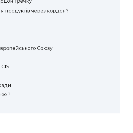
ордон гречку
я продуктів через кордон?
Європейського Союзу
 CIS
оради
жю ?