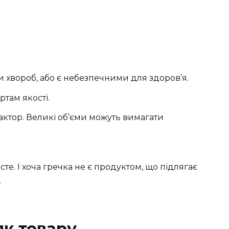
и хвороб, або є небезпечними для здоров’я.
ртам якості.
актор. Великі об’єми можуть вимагати
е. І хоча гречка не є продуктом, що підлягає
…
як товару