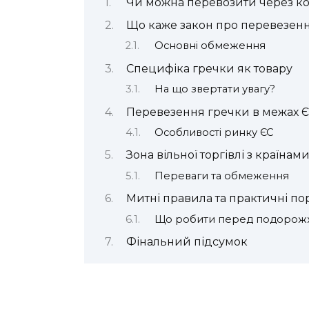
Чи можна перевозити через к
Що каже закон про перевезенн
Основні обмеження
Специфіка гречки як товару
На що звертати увагу?
Перевезення гречки в межах 
Особливості ринку ЄС
Зона вільної торгівлі з країнами
Переваги та обмеження
Митні правила та практичні п
Що робити перед подорож
Фінальний підсумок