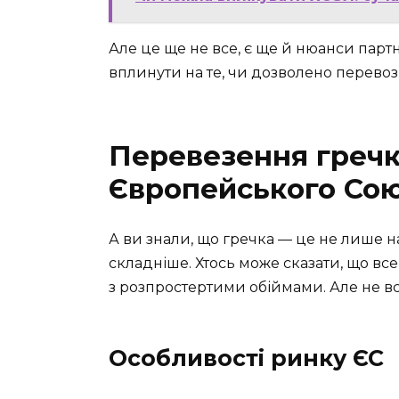
Але це ще не все, є ще й нюанси парт
вплинути на те, чи дозволено перевоз
Перевезення гречк
Європейського Со
А ви знали, що гречка — це не лише 
складніше. Хтось може сказати, що все 
з розпростертими обіймами. Але не вс
Особливості ринку ЄС