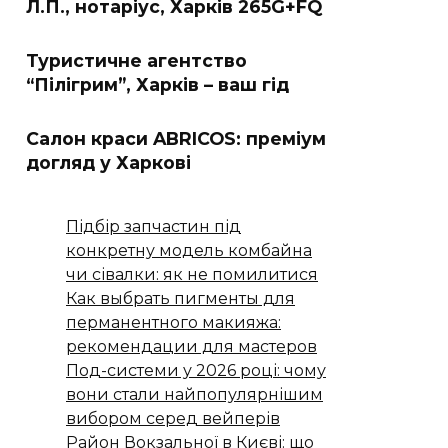
Л.П., нотаріус, Харків 265G+FQ
Туристичне агентство
“Пілігрим”, Харків – ваш гід
Салон краси ABRICOS: преміум
догляд у Харкові
Підбір запчастин під
конкретну модель комбайна
чи сівалки: як не помилитися
Как выбрать пигменты для
перманентного макияжа:
рекомендации для мастеров
Под-системи у 2026 році: чому
вони стали найпопулярнішим
вибором серед вейперів
Район Вокзальної в Києві: що