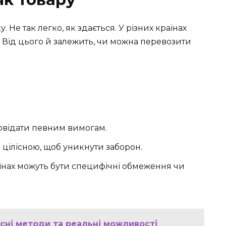
. Не так легко, як здається. У різних країнах
ти. Від цього й залежить, чи можна перевозити
овідати певним вимогам.
 цілісною, щоб уникнути заборон.
їнах можуть бути специфічні обмеження чи
сні методи та реальні можливості