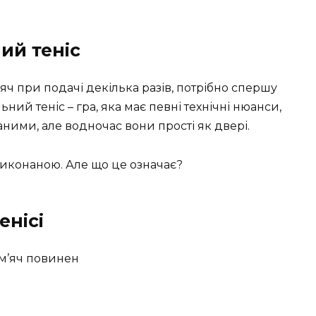
ий теніс
яч при подачі декілька разів, потрібно спершу
ьний теніс – гра, яка має певні технічні нюанси,
ними, але водночас вони прості як двері.
виконаною. Але що це означає?
енісі
 м’яч повинен