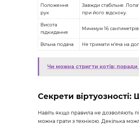
Положення
Завжди стабільне. Лопа
рук
при його відскоку.
Висота
Минімум 16 сантиметрів
підкидання
Вільна подача
Не тримати м’яча на до
Чи можна стригти котів: порад
Секрети віртуозності:
Навіть якщо правила не дозволяють пі
можна грати з технікою. Декілька можл