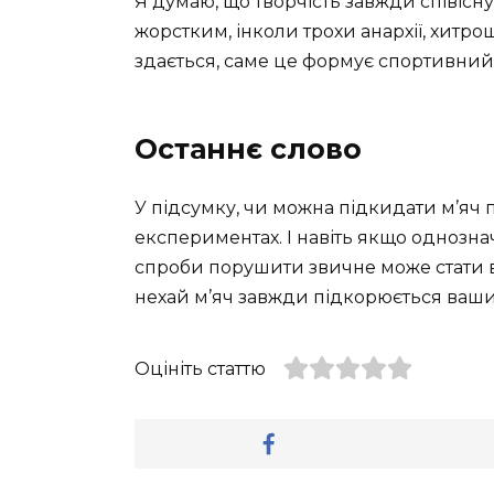
Я думаю, що творчість завжди співісну
жорстким, інколи трохи анархії, хитрощі
здається, саме це формує спортивний 
Останнє слово
У підсумку, чи можна підкидати м’яч п
експериментах. І навіть якщо однозна
спроби порушити звичне може стати ва
нехай м’яч завжди підкорюється ваш
Оцініть статтю