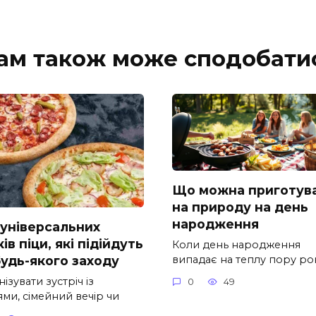
ам також може сподобати
Що можна приготув
на природу на день
народження
 універсальних
ів піци, які підійдуть
Коли день народження
випадає на теплу пору рок
будь-якого заходу
ізувати зустріч із
0
49
ми, сімейний вечір чи