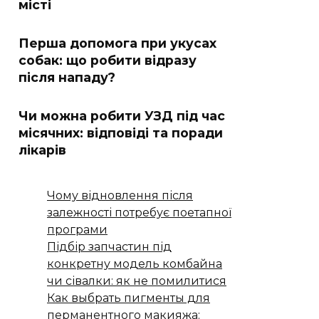
місті
Перша допомога при укусах
собак: що робити відразу
після нападу?
Чи можна робити УЗД під час
місячних: відповіді та поради
лікарів
Чому відновлення після
залежності потребує поетапної
програми
Підбір запчастин під
конкретну модель комбайна
чи сівалки: як не помилитися
Как выбрать пигменты для
перманентного макияжа: