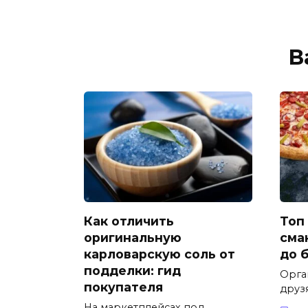
В
Как отличить
Топ
оригинальную
смак
карловарскую соль от
до 
подделки: гид
Орган
покупателя
друзя
На маркетплейсах под