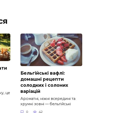
ся
ати
Бельгійські вафлі:
домашні рецепти
солодких і солоних
варіацій
у, це
Ароматні, ніжні всередині та
хрумкі зовні — бельгійські
0
42