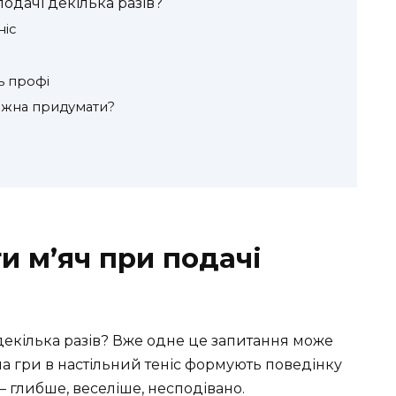
одачі декілька разів?
ніс
ь профі
можна придумати?
и м’яч при подачі
декілька разів? Вже одне це запитання може
ла гри в настільний теніс формують поведінку
– глибше, веселіше, несподівано.