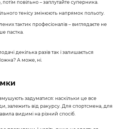
, потім повільно – заплутайте суперника.
ільного тенісу змінюють напрямок польоту.
блених тактик професіоналів – виглядаєте не
ше пастка.
дачі декілька разів так і залишається
ожна? А може, ні.
умки
и змушують задуматися: наскільки це все
ди, залежить від ракурсу. Для спортсмена, для
равила видимі на різний спосіб.