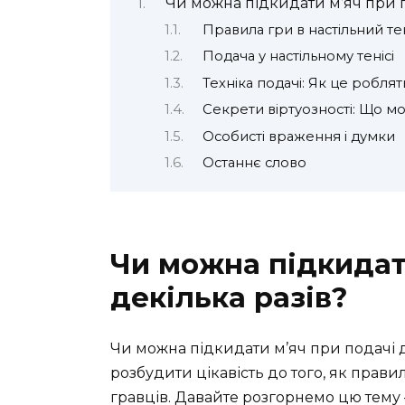
Чи можна підкидати м’яч при п
Правила гри в настільний те
Подача у настільному тенісі
Техніка подачі: Як це роблят
Секрети віртуозності: Що 
Особисті враження і думки
Останнє слово
Чи можна підкидат
декілька разів?
Чи можна підкидати м’яч при подачі 
розбудити цікавість до того, як прави
гравців. Давайте розгорнемо цю тему 