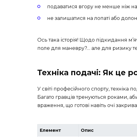
подаватися вгору не менше ніж на
не залишатися на лопаті або долон
Ось така історія! Щодо підкидання м’я
поле для маневру?… але для ризику т
Техніка подачі: Як це 
У світі професійного спорту, техніка 
Багато гравців тренуються роками, аб
враження, що готові навіть очі закрива
Елемент
Опис