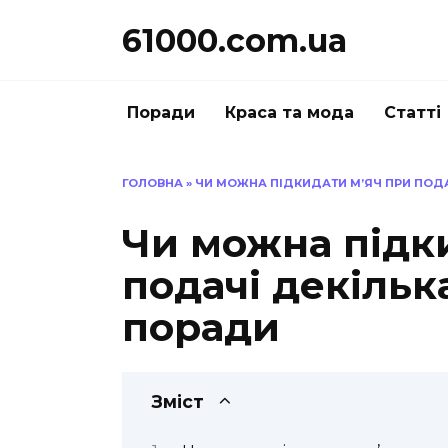
Перейти
61000.com.ua
до
вмісту
Поради
Краса та мода
Статті
ГОЛОВНА
»
ЧИ МОЖНА ПІДКИДАТИ М’ЯЧ ПРИ ПОДАЧ
Чи можна підк
подачі декілька
поради
Зміст