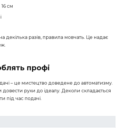
 16 см
і
ча декілька разів, правила мовчать. Це надає
еж.
роблять профі
подачі – це мистецтво доведене до автоматизму.
и довести рухи до ідеалу. Деколи складається
ти під час подачі.