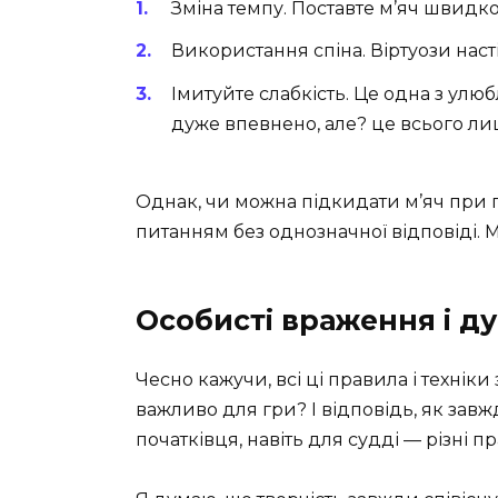
Зміна темпу. Поставте м’яч швидко
Використання спіна. Віртуози наст
Імитуйте слабкість. Це одна з улю
дуже впевнено, але? це всього ли
Однак, чи можна підкидати м’яч при по
питанням без однозначної відповіді. М
Особисті враження і д
Чесно кажучи, всі ці правила і технік
важливо для гри? І відповідь, як завж
початківця, навіть для судді — різні п