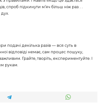
є з правилами. І навіть якщо це здається
в, спроб підкинути м’яч більш ніж раз. . .
дух.
ри подачі декілька разів — вся суть в
чної відповіді немає, сам процес пошуку,
жливим. Грайте, творіть, експериментуйте. І
им рукам.