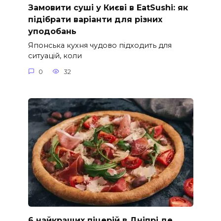
Замовити суші у Києві в EatSushi: як
підібрати варіанти для різних
уподобань
Японська кухня чудово підходить для
ситуацій, коли
0
32
6 найкращих піцерій в Дніпрі де