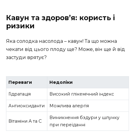
Кавун та здоров’я: користь і
ризики
Яка солодка насолода – кавун! Та що можна
чекати від цього плоду ще? Може, він ще й від
застуди врятує?
Переваги
Недоліки
Гідратація
Високий глікемічний індекс
Антиоксиданти
Можлива алергія
Виникнення бздури у шлунку
Вітаміни A та C
при переїданні