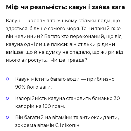
Міф чи реальність: кавун і зайва вага
Кавун — король літа. У ньому стільки води, що
здається, більше самого моря. Та чи такий вже
він невинний? Багато хто переконаний, що від
кавуна одні лише плюси: він стільки рідини
вміщає, що й на думку не спадало, що жири від
нього виростуть… Чи це правда?
Кавун містить багато води — приблизно
90% його ваги.
Калорійність кавуна становить близько 30
калорій на 100 грам.
Він багатий на вітаміни та антиоксиданти,
зокрема вітамін С і лікопін.