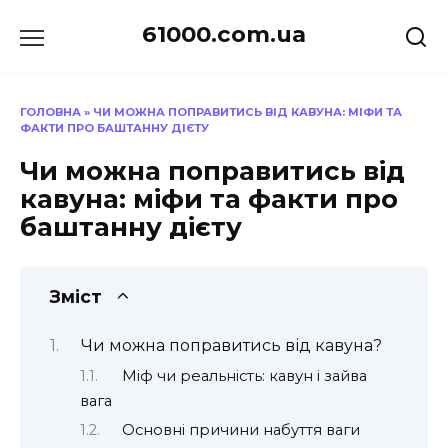
Перейти
61000.com.ua
до
вмісту
ГОЛОВНА
»
ЧИ МОЖНА ПОПРАВИТИСЬ ВІД КАВУНА: МІФИ ТА
ФАКТИ ПРО БАШТАННУ ДІЄТУ
Чи можна поправитись від
кавуна: міфи та факти про
баштанну дієту
Зміст
Чи можна поправитись від кавуна?
Міф чи реальність: кавун і зайва
вага
Основні причини набуття ваги