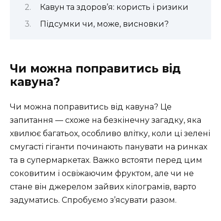
Кавун та здоров’я: користь і ризики
Підсумки чи, може, висновки?
Чи можна поправитись від
кавуна?
Чи можна поправитись від кавуна? Це
запитання — схоже на безкінечну загадку, яка
хвилює багатьох, особливо влітку, коли ці зелені
смугасті гіганти починають панувати на ринках
та в супермаркетах. Важко встояти перед цим
соковитим і освіжаючим фруктом, але чи не
стане він джерелом зайвих кілограмів, варто
задуматись. Спробуємо з’ясувати разом.