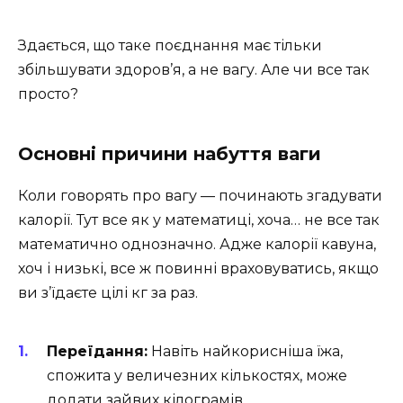
Здається, що таке поєднання має тільки
збільшувати здоров’я, а не вагу. Але чи все так
просто?
Основні причини набуття ваги
Коли говорять про вагу — починають згадувати
калорії. Тут все як у математиці, хоча… не все так
математично однозначно. Адже калорії кавуна,
хоч і низькі, все ж повинні враховуватись, якщо
ви з’їдаєте цілі кг за раз.
Переїдання:
Навіть найкорисніша їжа,
спожита у величезних кількостях, може
додати зайвих кілограмів.