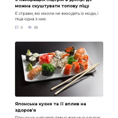
можна скуштувати топову піцу
Є страви, які ніколи не виходять із моди, і
піца одна з них.
0
59
Японська кухня та її вплив на
здоров’я
Японська кулінарія давно визнана однією