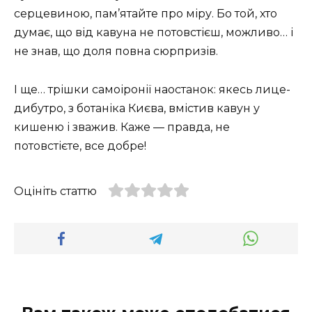
серцевиною, пам’ятайте про міру. Бо той, хто
думає, що від кавуна не потовстієш, можливо… і
не знав, що доля повна сюрпризів.
І ще… трішки самоіронії наостанок: якесь лице-
дибутро, з ботаніка Києва, вмістив кавун у
кишеню і зважив. Каже — правда, не
потовстієте, все добре!
Оцініть статтю