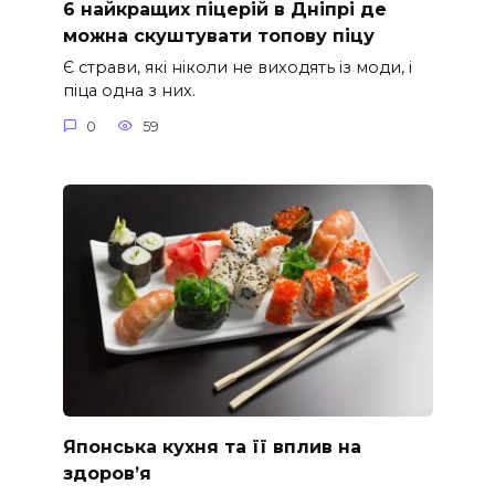
6 найкращих піцерій в Дніпрі де
можна скуштувати топову піцу
Є страви, які ніколи не виходять із моди, і
піца одна з них.
0
59
Японська кухня та її вплив на
здоров’я