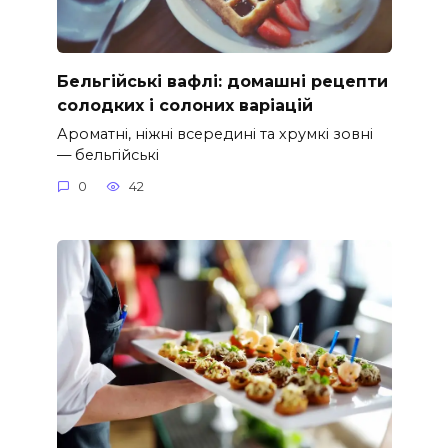
Бельгійські вафлі: домашні рецепти
солодких і солоних варіацій
Ароматні, ніжні всередині та хрумкі зовні
— бельгійські
0
42