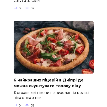
ситуацій, коли
0
32
6 найкращих піцерій в Дніпрі де
можна скуштувати топову піцу
Є страви, які ніколи не виходять із моди, і
піца одна з них.
0
59