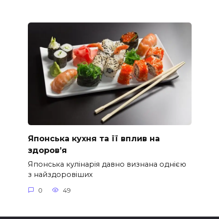
Японська кухня та її вплив на
здоров’я
Японська кулінарія давно визнана однією
з найздоровіших
0
49