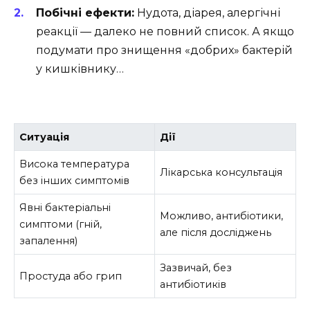
Побічні ефекти:
Нудота, діарея, алергічні
реакції — далеко не повний список. А якщо
подумати про знищення «добрих» бактерій
у кишківнику…
Ситуація
Дії
Висока температура
Лікарська консультація
без інших симптомів
Явні бактеріальні
Можливо, антибіотики,
симптоми (гній,
але після досліджень
запалення)
Зазвичай, без
Простуда або грип
антибіотиків