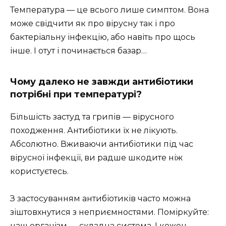
Температура — цe всього лише симптом. Вона
може свідчити як про вірусну так і про
бактеріальну інфекцію, або навіть про щось
інше. І отут і починається базар…
Чому далеко не завжди антибіотики
потрібні при температурі?
Більшість застуд та грипів — вірусного
походження. Антибіотики їх не лікують.
Абсолютно. Вживаючи антибіотики під час
вірусної інфекції, ви радше шкодите ніж
користуєтесь.
З застосуванням антибіотиків часто можна
зіштовхнутися з неприємностями. Поміркуйте:
наш організм — складна система. І кожен