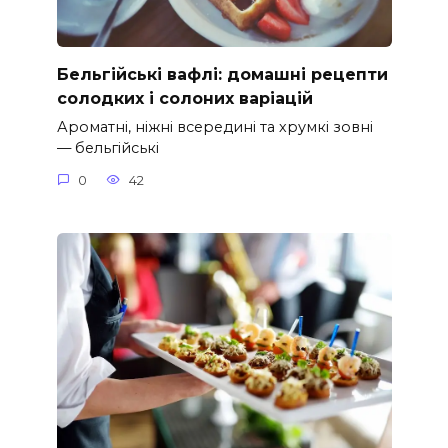
Бельгійські вафлі: домашні рецепти
солодких і солоних варіацій
Ароматні, ніжні всередині та хрумкі зовні
— бельгійські
0
42