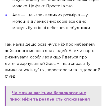
молоко. Це факт. Просто і ясно.
Але — і це «але» великих розмірів — у
молоці від лейкозних корів все одно
можуть бути інші небезпечні збудники.
Так, наука дещо розвінчує міф про небезпеку
лейкозного молока для людей. Але чи варто
ризикувати, особливо якщо йдеться про
дитяче харчування? Зовсім інша справа. Тут
вмикаються інтуїція, перестороги та… здоровий
глузд.
Чи можна вагітним безалкогольне
пиво: міфи та реальність споживання