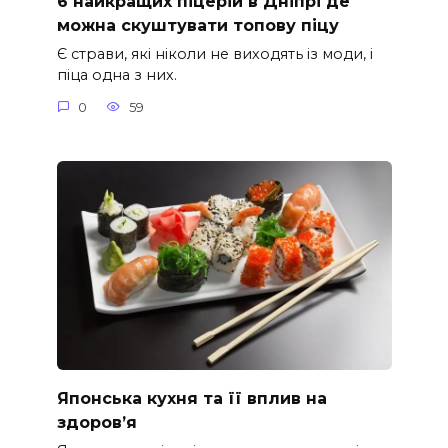
6 найкращих піцерій в Дніпрі де
можна скуштувати топову піцу
Є страви, які ніколи не виходять із моди, і
піца одна з них.
0
59
Японська кухня та її вплив на
здоров’я