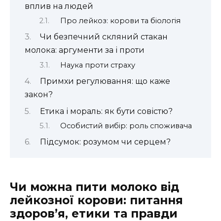
вплив на людей
Про лейкоз: корови та біологія
Чи безпечний скляний стакан
молока: аргументи за і проти
Наука проти страху
Примхи регулювання: що каже
закон?
Етика і мораль: як бути совістю?
Особистий вибір: роль споживача
Підсумок: розумом чи серцем?
Чи можна пити молоко від
лейкозної корови: питання
здоров’я, етики та правди