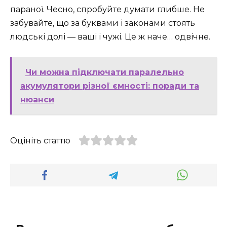
параної. Чесно, спробуйте думати глибше. Не
забувайте, що за буквами і законами стоять
людські долі — ваші і чужі. Це ж наче… одвічне.
Чи можна підключати паралельно
акумулятори різної ємності: поради та
нюанси
Оцініть статтю