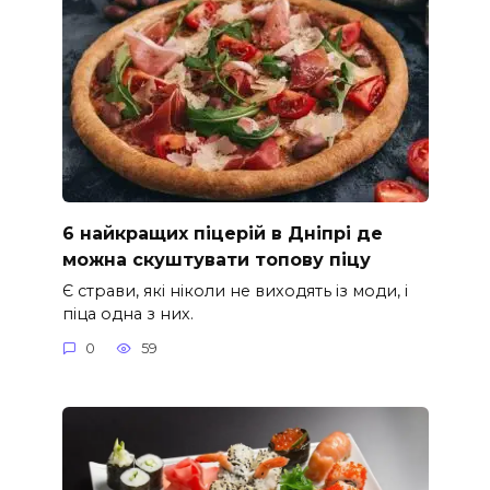
6 найкращих піцерій в Дніпрі де
можна скуштувати топову піцу
Є страви, які ніколи не виходять із моди, і
піца одна з них.
0
59