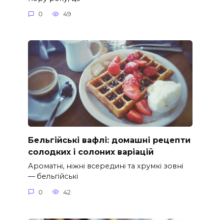
0
49
Бельгійські вафлі: домашні рецепти
солодких і солоних варіацій
Ароматні, ніжні всередині та хрумкі зовні
— бельгійські
0
42