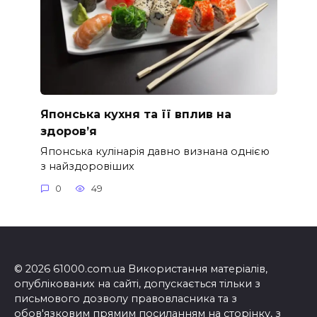
Японська кухня та її вплив на
здоров’я
Японська кулінарія давно визнана однією
з найздоровіших
0
49
© 2026 61000.com.ua Використання матеріалів,
опублікованих на сайті, допускається тільки з
письмового дозволу правовласника та з
обов'язковим прямим посиланням на сторінку, з