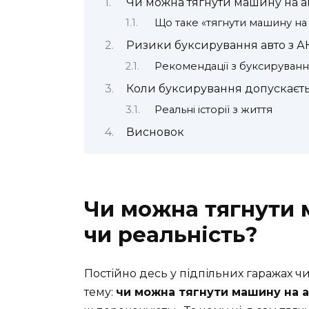
Чи можна тягнути машину на ав
Що таке «тягнути машину на 
Ризики буксирування авто з 
Рекомендації з буксируван
Коли буксирування допускаєт
Реальні історії з життя
Висновок
Чи можна тягнути 
чи реальність?
Постійно десь у підпільних гаражах чи
тему:
чи можна тягнути машину на а