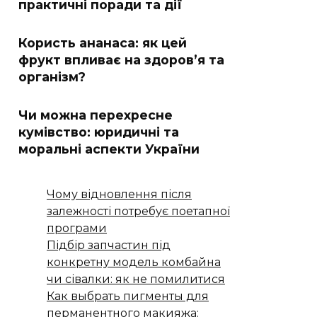
практичні поради та дії
Користь ананаса: як цей
фрукт впливає на здоров’я та
організм?
Чи можна перехресне
кумівство: юридичні та
моральні аспекти України
Чому відновлення після
залежності потребує поетапної
програми
Підбір запчастин під
конкретну модель комбайна
чи сівалки: як не помилитися
Как выбрать пигменты для
перманентного макияжа: