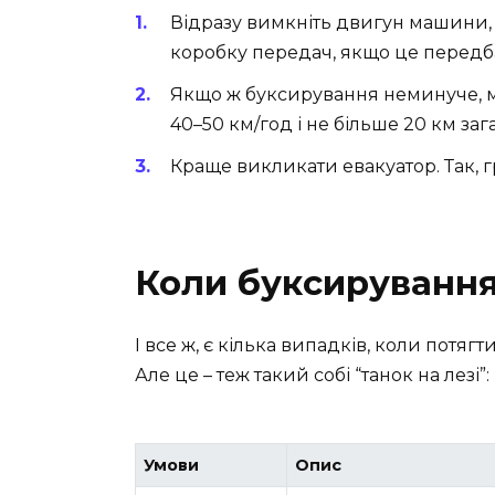
Відразу вимкніть двигун машини, 
коробку передач, якщо це передб
Якщо ж буксирування неминуче, мі
40–50 км/год і не більше 20 км заг
Краще викликати евакуатор. Так, г
Коли буксирування
І все ж, є кілька випадків, коли пот
Але це – теж такий собі “танок на лезі”:
Умови
Опис