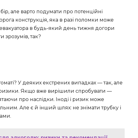
бір, але варто подумати про потенційні
рога конструкція, яка в разі поломки може
 евакуатора в будь-який день тижня догори
и зрозумів, так?
оматі? У деяких екстрених випадках — так, але
 ризики. Якщо вже вирішили спробувати —
’ятаючи про наслідки. Іноді і ризик може
ним. Але є й інший шлях: не знімати трубку і
вами.
сля алкоголю: ризики та рекомендації