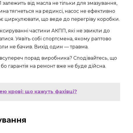
П залежить від масла не тільки для змазування,
на тягнеться на редиксі, насос не ефективно
ає циркулювати, що веде до перегріву коробки.
уксируванні частини АКПП, які не звикли до
тися. Уявіть собі спортсмена, якому раптово
оли не бачив. Вихід один — травма.
 всупереч порад виробника? Сподівайтесь, що
бо гарантія на ремонт вже не буде дійсна.
ю крові: що кажуть фахівці?
ування