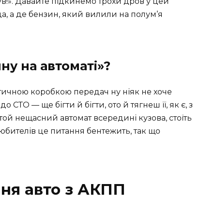
нув!». Давайте підкинемо трохи дров у цей
да, а де бензин, який вилили на полум’я
ну на автоматі»?
атичною коробкою передач ну ніяк не хоче
 СТО — ще бігти й бігти, ото й тягнеш її, як є, з
той нещасний автомат всередині кузова, стоїть
юбителів це питання бентежить, так що
ня авто з АКПП