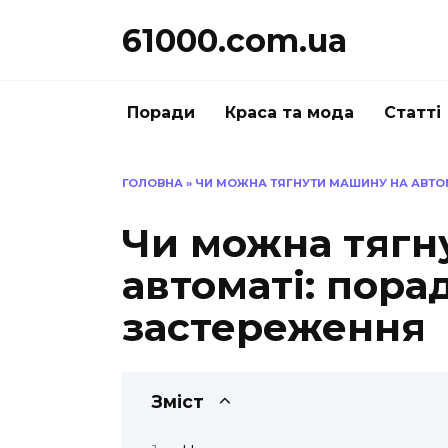
Перейти
61000.com.ua
до
вмісту
Поради
Краса та мода
Статті
ГОЛОВНА
»
ЧИ МОЖНА ТЯГНУТИ МАШИНУ НА АВТО
Чи можна тягн
автоматі: пора
застереження
Зміст