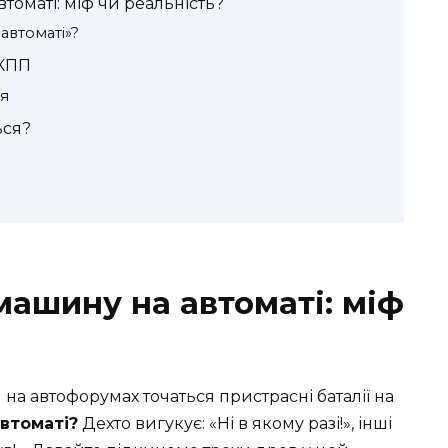
томаті: міф чи реальність?
автоматі»?
АКПП
ня
ься?
машину на автоматі: міф
 на автофорумах точаться пристрасні баталії на
втоматі?
Дехто вигукує: «Ні в якому разі!», інші