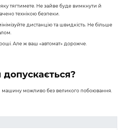
яку тягтимете. Не зайве буде вимкнути й
ачено технікою безпеки.
німізуйте дистанцію та швидкість. Не більше
алом.
роші. Але ж ваш «автомат» дорожче.
 допускається?
ягти машину можливо без великого побоювання.