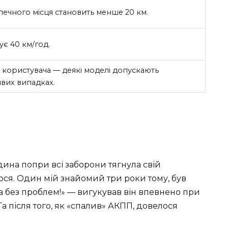
печного місця становить менше 20 км.
є 40 км/год.
 користувача — деякі моделі допускають
вих випадках.
дина попри всі заборони тягнула свій
лося. Один мій знайомий три роки тому, був
а без проблем!» — вигукував він впевнено при
Та після того, як «спалив» АКПП, довелося