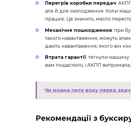
Перегрів коробки передач
: АКП
але й для охолодження. Коли маши
працює. Це значить, масло перест
Механічне пошкодження
: при б
такого навантаження, можуть злама
дають навантаження, якого він нік
Втрата гарантії
: тягнули машину
вам пощастило, і АКПП витримала, 
Чи можна пити воду перед здаче
Рекомендації з буксир