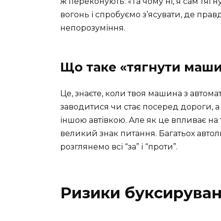
ж переконують: «Та чому ні, я сам тяг
вогонь і спробуємо з’ясувати, де прав
непорозуміння.
Що таке «тягнути маши
Це, знаєте, коли твоя машина з автом
заводитися чи стає посеред дороги, а до
іншою автівкою. Але як це впливає на 
великий знак питання. Багатьох автол
розглянемо всі “за” і “проти”.
Ризики буксируван