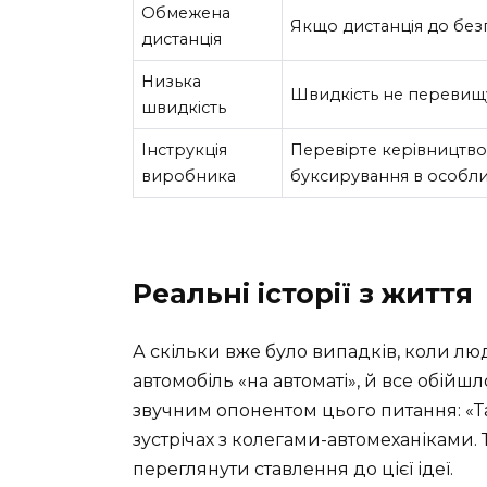
Обмежена
Якщо дистанція до без
дистанція
Низька
Швидкість не перевищу
швидкість
Інструкція
Перевірте керівництво
виробника
буксирування в особли
Реальні історії з життя
А скільки вже було випадків, коли лю
автомобіль «на автоматі», й все обійш
звучним опонентом цього питання: «Т
зустрічах з колегами-автомеханіками. 
переглянути ставлення до цієї ідеї.