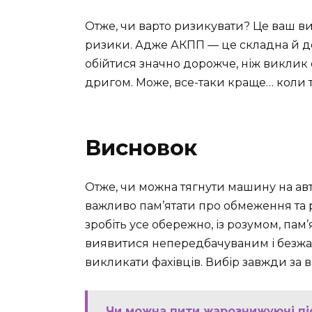
Отже, чи варто ризикувати? Це ваш ви
ризики. Адже АКПП — це складна й до
обійтися значно дорожче, ніж виклик
дригом. Може, все-таки краще… коли т
Висновок
Отже, чи можна тягнути машину на авт
важливо пам’ятати про обмеження та
зробіть усе обережно, із розумом, пам
виявитися непередбачуваним і безжаль
викликати фахівців. Вибір завжди за 
Чи можна пити жарознижуючі пі