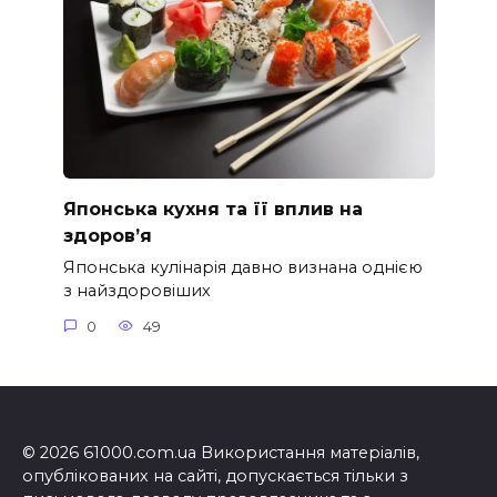
Японська кухня та її вплив на
здоров’я
Японська кулінарія давно визнана однією
з найздоровіших
0
49
© 2026 61000.com.ua Використання матеріалів,
опублікованих на сайті, допускається тільки з