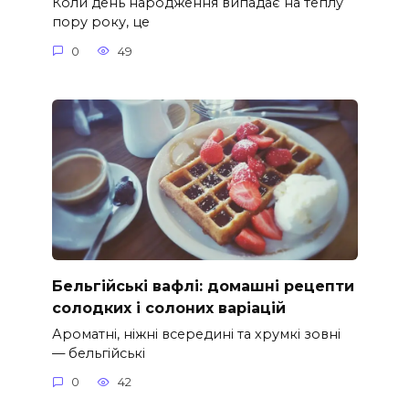
Коли день народження випадає на теплу
пору року, це
0
49
Бельгійські вафлі: домашні рецепти
солодких і солоних варіацій
Ароматні, ніжні всередині та хрумкі зовні
— бельгійські
0
42