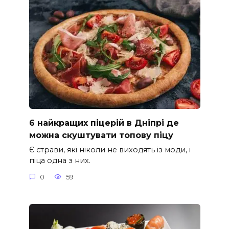
6 найкращих піцерій в Дніпрі де
можна скуштувати топову піцу
Є страви, які ніколи не виходять із моди, і
піца одна з них.
0
59