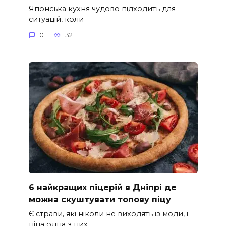
Японська кухня чудово підходить для
ситуацій, коли
0
32
6 найкращих піцерій в Дніпрі де
можна скуштувати топову піцу
Є страви, які ніколи не виходять із моди, і
піца одна з них.