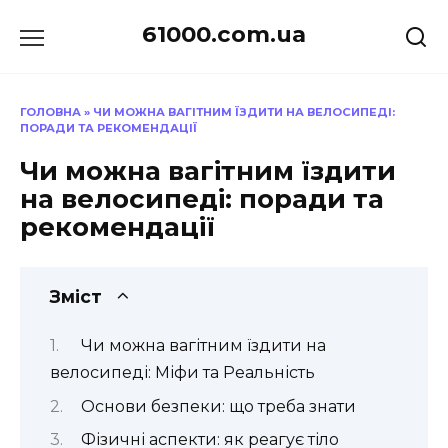
Перейти
61000.com.ua
до
вмісту
ГОЛОВНА
»
ЧИ МОЖНА ВАГІТНИМ ЇЗДИТИ НА ВЕЛОСИПЕДІ:
ПОРАДИ ТА РЕКОМЕНДАЦІЇ
Чи можна вагітним їздити
на велосипеді: поради та
рекомендації
Зміст
Чи можна вагітним їздити на
велосипеді: Міфи та Реальність
Основи безпеки: що треба знати
Фізичні аспекти: як реагує тіло