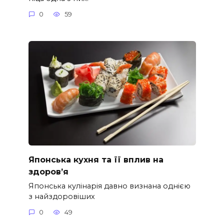
0
59
Японська кухня та її вплив на
здоров’я
Японська кулінарія давно визнана однією
з найздоровіших
0
49