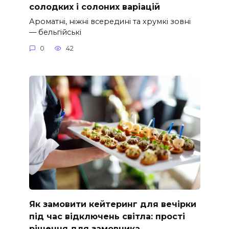
солодких і солоних варіацій
Ароматні, ніжні всередині та хрумкі зовні
— бельгійські
0
42
Як замовити кейтеринг для вечірки
під час відключень світла: прості
рішення для замовника