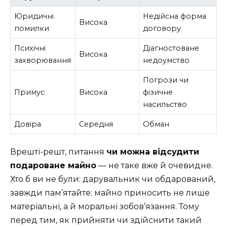
Юридичні
Недійсна форма
Висока
помилки
договору
Психічні
Діагностоване
Висока
захворювання
недоумство
Погрози чи
Примус
Висока
фізичне
насильство
Довіра
Середня
Обман
Врешті-решт, питання
чи можна відсудити
подароване майно
— не таке вже й очевидне.
Хто б ви не були: дарувальник чи обдарований,
завжди пам’ятайте: майно приносить не лише
матеріальні, а й моральні зобов’язання. Тому
перед тим, як прийняти чи здійснити такий