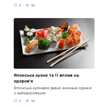
0
59
Японська кухня та її вплив на
здоров’я
Японська кулінарія давно визнана однією
з найздоровіших
0
49